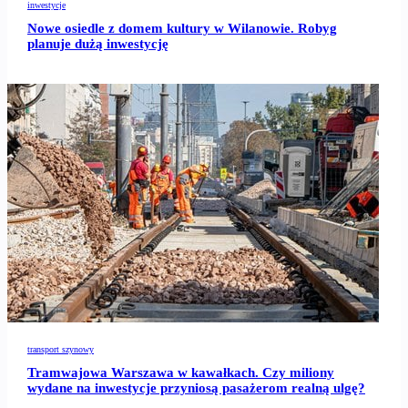
inwestycje
Nowe osiedle z domem kultury w Wilanowie. Robyg
planuje dużą inwestycję
transport szynowy
Tramwajowa Warszawa w kawałkach. Czy miliony
wydane na inwestycje przyniosą pasażerom realną ulgę?