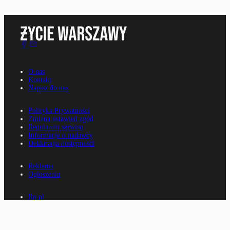
O nas
Kontakt
Napisz do nas
Polityka Prywatności
Zmiana ustawień zgód
Regulamin serwisu
Informacje o nadawcy
Deklaracja dostępności
Reklama
Ogłoszenia
Rp.pl
Parkiet.com
Wiescirolnicze.pl
Konferencje.rp.pl