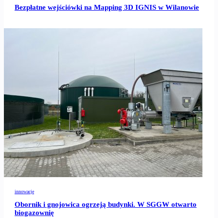
Bezpłatne wejściówki na Mapping 3D IGNIS w Wilanowie
innowacje
Obornik i gnojowica ogrzeją budynki. W SGGW otwarto
biogazownię