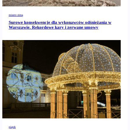
miasto zimą
Surowe konsekwencje dla wykonawców odśnieżania w
Warszawie. Rekordowe kary i zerwane umowy
piątek