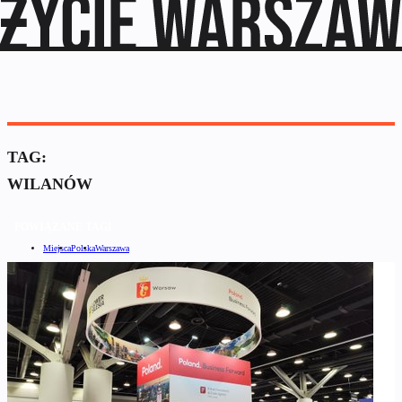
TAG:
WILANÓW
POWIĄZANE TAGI
Miejsca
Polska
Warszawa