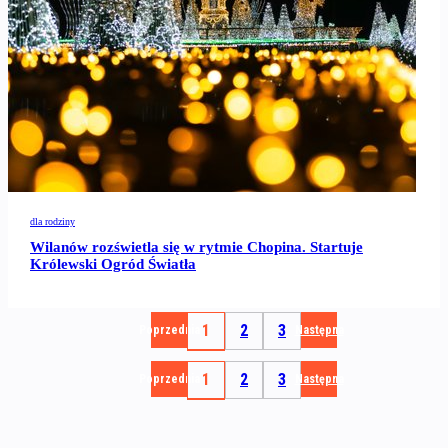
dla rodziny
Wilanów rozświetla się w rytmie Chopina. Startuje
Królewski Ogród Światła
1
2
3
Poprzednia
Następna
1
2
3
Poprzednia
Następna