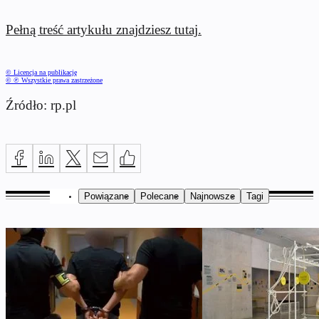
Pełną treść artykułu znajdziesz tutaj.
© Licencja na publikację
© ℗ Wszystkie prawa zastrzeżone
Źródło: rp.pl
Powiązane
Polecane
Najnowsze
Tagi