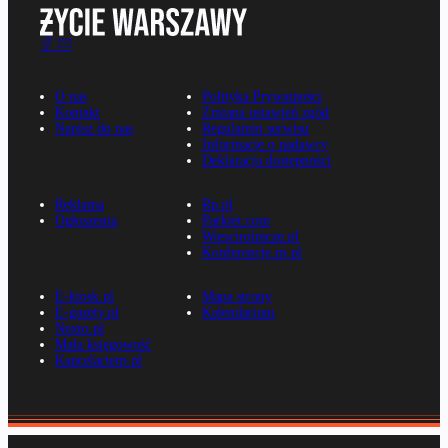
O nas
Polityka Prywatności
Kontakt
Zmiana ustawień zgód
Napisz do nas
Regulamin serwisu
Informacje o nadawcy
Deklaracja dostępności
Reklama
Rp.pl
Ogłoszenia
Parkiet.com
Wiescirolnicze.pl
Konferencje.rp.pl
E-kiosk.pl
Mapa strony
E-gazety.pl
Kalendarium
Nexto.pl
Mała księgowość
Kancelarierp.pl