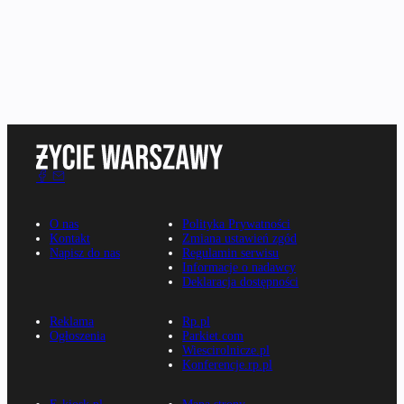
O nas
Polityka Prywatności
Kontakt
Zmiana ustawień zgód
Napisz do nas
Regulamin serwisu
Informacje o nadawcy
Deklaracja dostępności
Reklama
Rp.pl
Ogłoszenia
Parkiet.com
Wiescirolnicze.pl
Konferencje.rp.pl