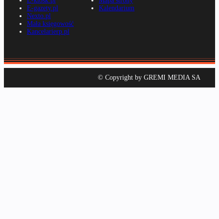
E-kiosk.pl
Mapa strony
E-gazety.pl
Kalendarium
Nexto.pl
Mała księgowość
Kancelarierp.pl
© Copyright by GREMI MEDIA SA