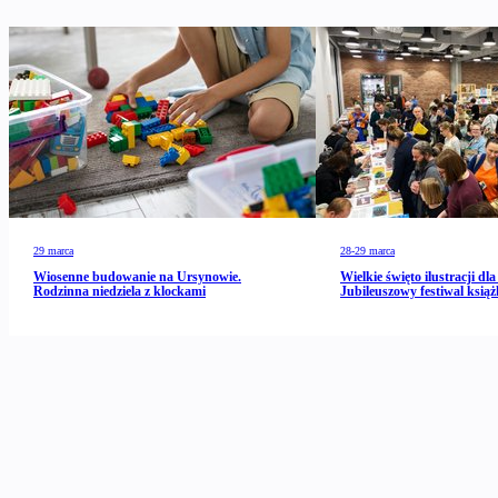
29 marca
28-29 marca
Wiosenne budowanie na Ursynowie.
Wielkie święto ilustracji dla 
Rodzinna niedziela z klockami
Jubileuszowy festiwal książ