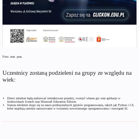
Foto: mat. pras.
Uczestnicy zostaną podzieleni na grupy ze względu na
wiek:
Dzieci młodsze będą realizować interaktywne projekty, tworzyć własne gry oraz aplikacje w
środowiskach Scratch oraz Minecraft Education Edition.
Starsza młodzież skupi się na nauce profesjonalnych języków programowania, takich jak Python i C#,
które znajdują szerokie zastosowanie w tworzeniu nowoczesnego oprogramowania i rozwiązań AI.