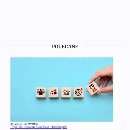
POLECANE
20, 26, 27, 29 stycznia
UrsynLab - szkolenia dla biznesu. Harmonogram