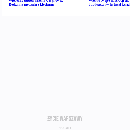
Wiosenne budowanie na Ursynowie.
Wielkie święto ilustracji dla 
Rodzinna niedziela z klockami
Jubileuszowy festiwal książ