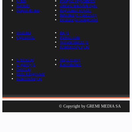
O nas
Polityka Prywatności
Kontakt
Zmiana ustawień zgód
Napisz do nas
Regulamin serwisu
Informacje o nadawcy
Deklaracja dostępności
Reklama
Rp.pl
Ogłoszenia
Parkiet.com
Wiescirolnicze.pl
Konferencje.rp.pl
E-kiosk.pl
Mapa strony
E-gazety.pl
Kalendarium
Nexto.pl
Mała księgowość
Kancelarierp.pl
© Copyright by GREMI MEDIA SA