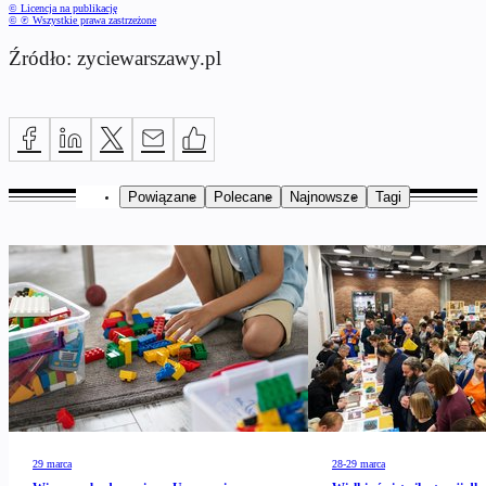
© Licencja na publikację
© ℗ Wszystkie prawa zastrzeżone
Źródło: zyciewarszawy.pl
Powiązane
Polecane
Najnowsze
Tagi
29 marca
28-29 marca