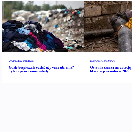
gospodarka odpadami
gospodarka ściekowa
Gdzie bezpiecznie oddać używane ubrania?
Ostatnia szansa na dotację!
Tylko sprawdzone metody
likwidację szamba w 2026 