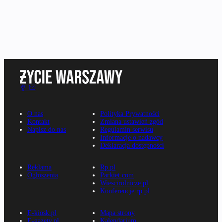
O nas
Polityka Prywatności
Kontakt
Zmiana ustawień zgód
Napisz do nas
Regulamin serwisu
Informacje o nadawcy
Deklaracja dostępności
Reklama
Rp.pl
Ogłoszenia
Parkiet.com
Wiescirolnicze.pl
Konferencje.rp.pl
E-kiosk.pl
Mapa strony
E-gazety.pl
Kalendarium