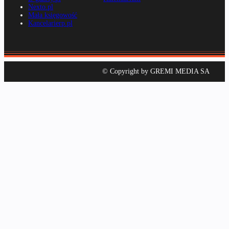
Nexto.pl
Mała księgowość
Kancelarierp.pl
© Copyright by GREMI MEDIA SA