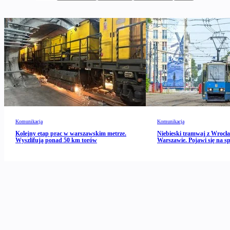
Komunikacja
Komunikacja
Kolejny etap prac w warszawskim metrze.
Niebieski tramwaj z Wrocł
Wyszlifują ponad 50 km torów
Warszawie. Pojawi się na spe