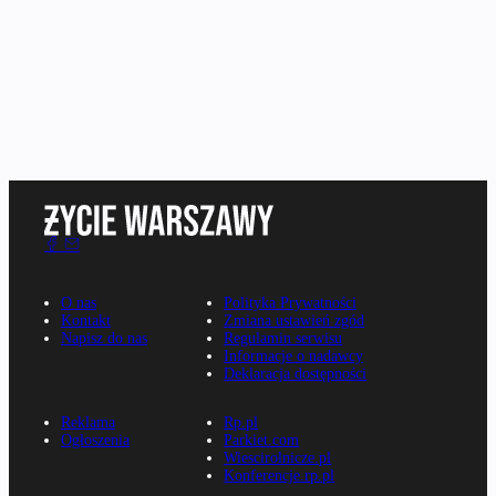
O nas
Polityka Prywatności
Kontakt
Zmiana ustawień zgód
Napisz do nas
Regulamin serwisu
Informacje o nadawcy
Deklaracja dostępności
Reklama
Rp.pl
Ogłoszenia
Parkiet.com
Wiescirolnicze.pl
Konferencje.rp.pl