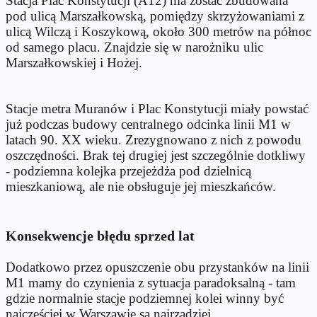
Stacja Plac Konstytucji (A12) ma zostać zbudowana
pod ulicą Marszałkowską, pomiędzy skrzyżowaniami z
ulicą Wilczą i Koszykową, około 300 metrów na północ
od samego placu. Znajdzie się w narożniku ulic
Marszałkowskiej i Hożej.
Stacje metra Muranów i Plac Konstytucji miały powstać
już podczas budowy centralnego odcinka linii M1 w
latach 90. XX wieku. Zrezygnowano z nich z powodu
oszczędności. Brak tej drugiej jest szczególnie dotkliwy
- podziemna kolejka przejeżdża pod dzielnicą
mieszkaniową, ale nie obsługuje jej mieszkańców.
Konsekwencje błędu sprzed lat
Dodatkowo przez opuszczenie obu przystanków na linii
M1 mamy do czynienia z sytuacja paradoksalną - tam
gdzie normalnie stacje podziemnej kolei winny być
najczęściej w Warszawie są najrzadziej.