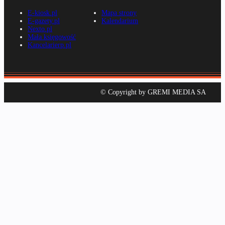
E-kiosk.pl
Mapa strony
E-gazety.pl
Kalendarium
Nexto.pl
Mała księgowość
Kancelarierp.pl
© Copyright by GREMI MEDIA SA