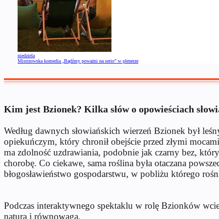
niedziela
Mistrzowska komedia „Bądźmy poważni na serio” w plenerze
Kim jest Bzionek? Kilka słów o opowieściach słow
Według dawnych słowiańskich wierzeń Bzionek był leśny
opiekuńczym, który chronił obejście przed złymi mocami
ma zdolność uzdrawiania, podobnie jak czarny bez, któ
chorobę. Co ciekawe, sama roślina była otaczana powsze
błogosławieństwo gospodarstwu, w pobliżu którego rośn
Podczas interaktywnego spektaklu w rolę Bzionków wciel
natura i równowaga.