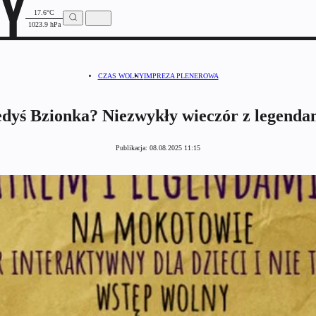
17.6°C
1023.9 hPa
CZAS WOLNY
IMPREZA PLENEROWA
iedyś Bzionka? Niezwykły wieczór z legenda
Publikacja:
08.08.2025 11:15