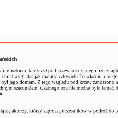
iańskich
m duszkiem, który żył pod krzewami czarnego bzu znajdu
 i miał wyglądać jak malutki człowiek. To właśnie u nieg
ry był jego domem. Z tego względu pod krzew zanoszono m
chnym szacunkiem. Czarnego bzu nie można było łamać, śc
ie.
ą się aktorzy, którzy zaproszą uczestników w podróż do p