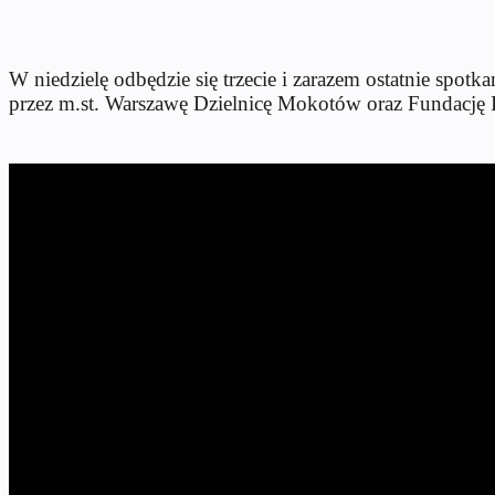
W niedzielę odbędzie się trzecie i zarazem ostatnie spotk
przez m.st. Warszawę Dzielnicę Mokotów oraz Fundację I