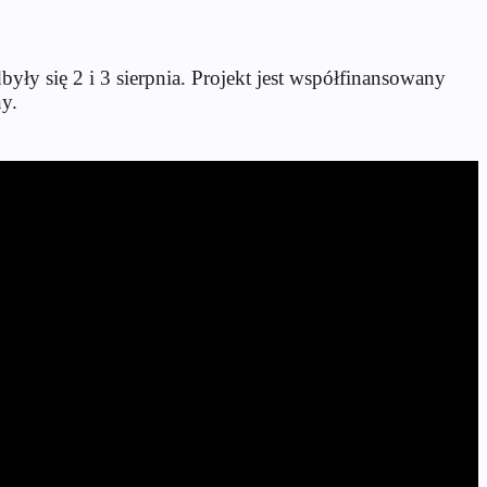
były się 2 i 3 sierpnia. Projekt jest współfinansowany
y.