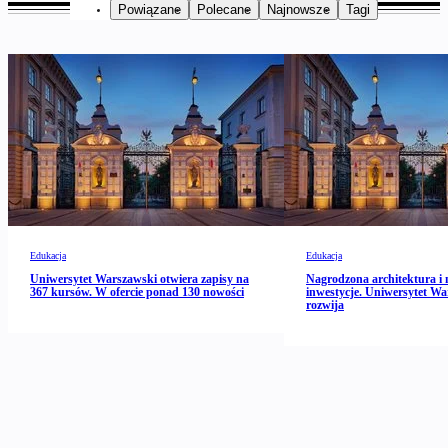
Powiązane
Polecane
Najnowsze
Tagi
Edukacja
Edukacja
Uniwersytet Warszawski otwiera zapisy na
Nagrodzona architektura i 
367 kursów. W ofercie ponad 130 nowości
inwestycje. Uniwersytet Wa
rozwija