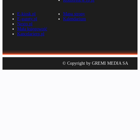
Konferencje.rp.pl
E-kiosk.pl
Mapa strony
E-gazety.pl
Kalendarium
Nexto.pl
Mała księgowość
Kancelarierp.pl
© Copyright by GREMI MEDIA SA