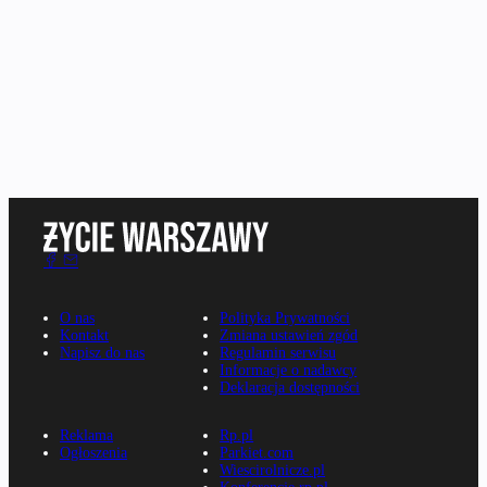
O nas
Polityka Prywatności
Kontakt
Zmiana ustawień zgód
Napisz do nas
Regulamin serwisu
Informacje o nadawcy
Deklaracja dostępności
Reklama
Rp.pl
Ogłoszenia
Parkiet.com
Wiescirolnicze.pl