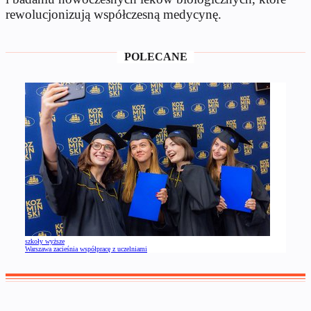
rewolucjonizują współczesną medycynę.
POLECANE
szkoły wyższe
Warszawa zacieśnia współpracę z uczelniami