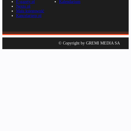
E-gazety.pl
Kalendarium
Nexto.pl
Mała księgowość
Kancelarierp.pl
© Copyright by GREMI MEDIA SA