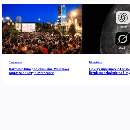
Czas wolny
16 kwietnia
Darmowe kino pod chmurką. Warszawa
Odkryj supermoce AI w s
zaprasza na sierpniowe seanse
Bezpłatne szkolenie na Urs