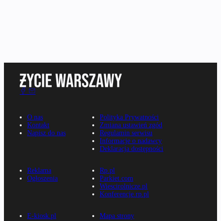
O nas
Polityka Prywatności
Kontakt
Zmiana ustawień zgód
Napisz do nas
Regulamin serwisu
Informacje o nadawcy
Deklaracja dostępności
Reklama
Rp.pl
Ogłoszenia
Parkiet.com
Wiescirolnicze.pl
Konferencje.rp.pl
E-kiosk.pl
Mapa strony