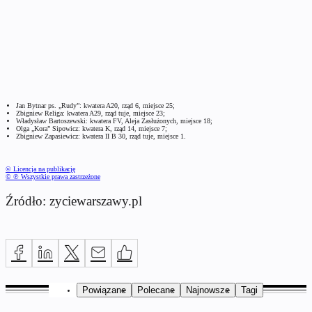
Jan Bytnar ps. „Rudy”: kwatera A20, rząd 6, miejsce 25;
Zbigniew Religa: kwatera A29, rząd tuje, miejsce 23;
Władysław Bartoszewski: kwatera FV, Aleja Zasłużonych, miejsce 18;
Olga „Kora” Sipowicz: kwatera K, rząd 14, miejsce 7;
Zbigniew Zapasiewicz: kwatera II B 30, rząd tuje, miejsce 1.
© Licencja na publikację
© ℗ Wszystkie prawa zastrzeżone
Źródło: zyciewarszawy.pl
Powiązane
Polecane
Najnowsze
Tagi