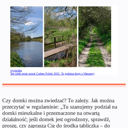
wycieczka
Ten szlak może zostać Cudem Polski 2025. To godzina drogi z Warszawy
Czy domki można zwiedzać? To zależy. Jak można
przeczytać w regulaminie: „Tu szanujemy podział na
domki mieszkalne i przeznaczone na otwartą
działalność; jeśli domek jest ogrodzony, sprawdź,
proszę, czy zaprasza Cię do środka tabliczka – do