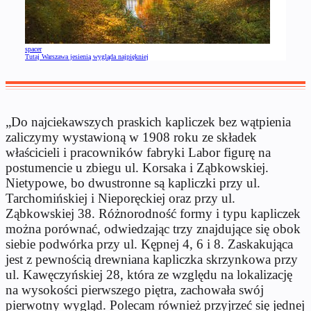
spacer
Tutaj Warszawa jesienią wygląda najpiękniej
„Do najciekawszych praskich kapliczek bez wątpienia
zaliczymy wystawioną w 1908 roku ze składek
właścicieli i pracowników fabryki Labor figurę na
postumencie u zbiegu ul. Korsaka i Ząbkowskiej.
Nietypowe, bo dwustronne są kapliczki przy ul.
Tarchomińskiej i Nieporęckiej oraz przy ul.
Ząbkowskiej 38. Różnorodność formy i typu kapliczek
można porównać, odwiedzając trzy znajdujące się obok
siebie podwórka przy ul. Kępnej 4, 6 i 8. Zaskakująca
jest z pewnością drewniana kapliczka skrzynkowa przy
ul. Kawęczyńskiej 28, która ze względu na lokalizację
na wysokości pierwszego piętra, zachowała swój
pierwotny wygląd. Polecam również przyjrzeć się jednej