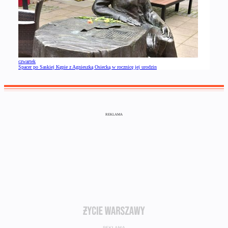
czwartek
Spacer po Saskiej Kępie z Agnieszką Osiecką w rocznicę jej urodzin
REKLAMA