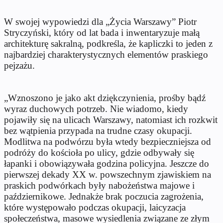
W swojej wypowiedzi dla „Życia Warszawy” Piotr
Stryczyński, który od lat bada i inwentaryzuje małą
architekturę sakralną, podkreśla, że kapliczki to jeden z
najbardziej charakterystycznych elementów praskiego
pejzażu.
„Wznoszono je jako akt dziękczynienia, prośby bądź
wyraz duchowych potrzeb. Nie wiadomo, kiedy
pojawiły się na ulicach Warszawy, natomiast ich rozkwit
bez wątpienia przypada na trudne czasy okupacji.
Modlitwa na podwórzu była wtedy bezpieczniejsza od
podróży do kościoła po ulicy, gdzie odbywały się
łapanki i obowiązywała godzina policyjna. Jeszcze do
pierwszej dekady XX w. powszechnym zjawiskiem na
praskich podwórkach były nabożeństwa majowe i
październikowe. Jednakże brak poczucia zagrożenia,
które występowało podczas okupacji, laicyzacja
społeczeństwa, masowe wysiedlenia związane ze złym