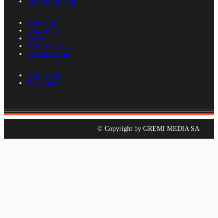
Konferencje.rp.pl
E-kiosk.pl
E-gazety.pl
Nexto.pl
Mała księgowość
Kancelarierp.pl
Mapa strony
Kalendarium
© Copyright by GREMI MEDIA SA