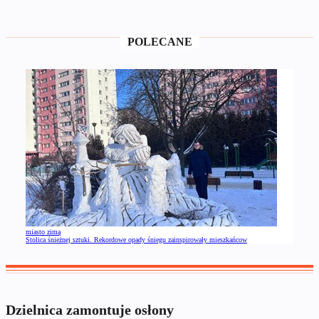
POLECANE
miasto zimą
Stolica śnieżnej sztuki. Rekordowe opady śniegu zainspirowały mieszkańcow
Dzielnica zamontuje osłony