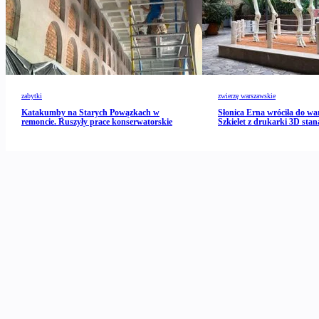
zabytki
zwierzę warszawskie
Katakumby na Starych Powązkach w
Słonica Erna wróciła do wa
remoncie. Ruszyły prace konserwatorskie
Szkielet z drukarki 3D stan