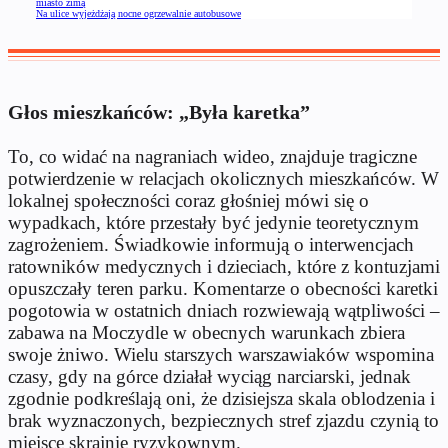
miasto zimą
Na ulice wyjeżdżają nocne ogrzewalnie autobusowe
Głos mieszkańców: „Była karetka”
To, co widać na nagraniach wideo, znajduje tragiczne
potwierdzenie w relacjach okolicznych mieszkańców. W
lokalnej społeczności coraz głośniej mówi się o
wypadkach, które przestały być jedynie teoretycznym
zagrożeniem. Świadkowie informują o interwencjach
ratowników medycznych i dzieciach, które z kontuzjami
opuszczały teren parku. Komentarze o obecności karetki
pogotowia w ostatnich dniach rozwiewają wątpliwości –
zabawa na Moczydle w obecnych warunkach zbiera
swoje żniwo. Wielu starszych warszawiaków wspomina
czasy, gdy na górce działał wyciąg narciarski, jednak
zgodnie podkreślają oni, że dzisiejsza skala oblodzenia i
brak wyznaczonych, bezpiecznych stref zjazdu czynią to
miejsce skrajnie ryzykownym.