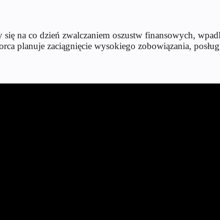
 się na co dzień zwalczaniem oszustw finansowych, wpadli
biorca planuje zaciągnięcie wysokiego zobowiązania, posł