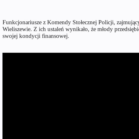
Funkcjonariusze z Komendy Stołecznej Policji, zajmujący
Wieliszewie. Z ich ustaleń wynikało, że młody przedsię
swojej kondycji finansowej.