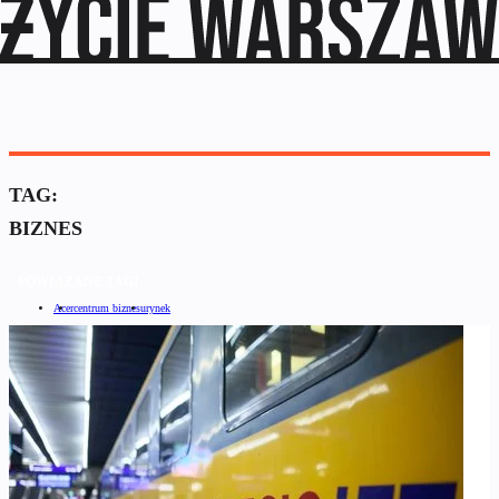
TAG:
BIZNES
POWIĄZANE TAGI
Acer
centrum biznesu
rynek