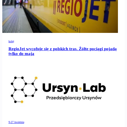
kolej
RegioJet wycofuje się z polskich tras. Żółte pociągi pojadą
tylko do maja
9-27 kwietnia