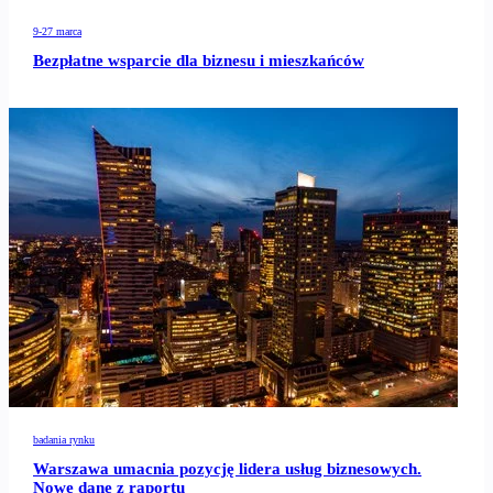
9-27 marca
Bezpłatne wsparcie dla biznesu i mieszkańców
badania rynku
Warszawa umacnia pozycję lidera usług biznesowych.
Nowe dane z raportu