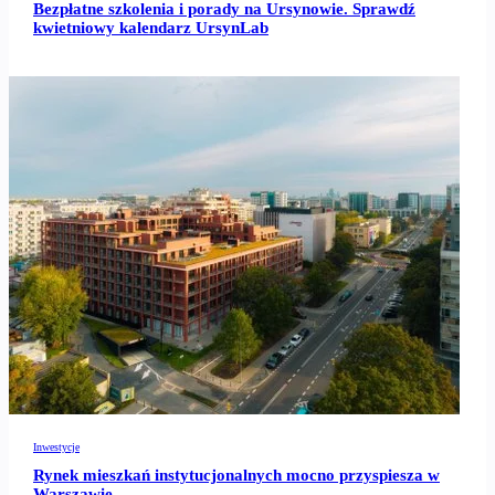
Bezpłatne szkolenia i porady na Ursynowie. Sprawdź
kwietniowy kalendarz UrsynLab
Inwestycje
Rynek mieszkań instytucjonalnych mocno przyspiesza w
Warszawie