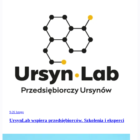
9-26 lutego
UrsynLab wspiera przedsiębiorców. Szkolenia i eksperci