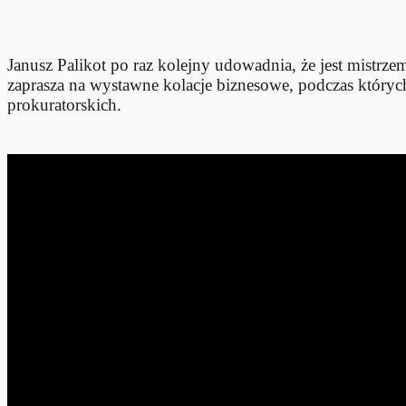
Janusz Palikot po raz kolejny udowadnia, że jest mistrz
zaprasza na wystawne kolacje biznesowe, podczas których 
prokuratorskich.