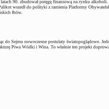
 W latach 90. zbudował potęgę finansową na rynku alkohol
alikot wszedł do polityki z ramienia Platformy Obywatelskie
skich łbów.
ąc do Sejmu nowoczesne postulaty światopoglądowe. Jednak
akturę Piwa Wódki i Wina. To właśnie ten projekt doprow