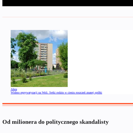
Afera
Widmo reprywatyzacji na Woli. Setki rodzin w cieniu roszczeń znanej spółki
Od milionera do politycznego skandalisty