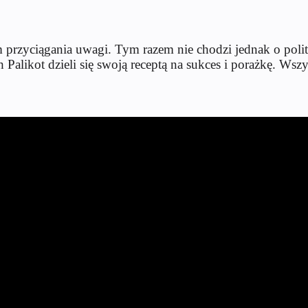
em przyciągania uwagi. Tym razem nie chodzi jednak o pol
Palikot dzieli się swoją receptą na sukces i porażkę. Wszy