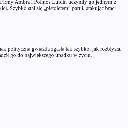
i. Firmy Ambra i Polmos Lublin uczyniły go jednym z
j. Szybko stał się „pistoletem” partii, atakując braci
 polityczna gwiazda zgasła tak szybko, jak rozbłysła.
adził go do największego upadku w życiu.