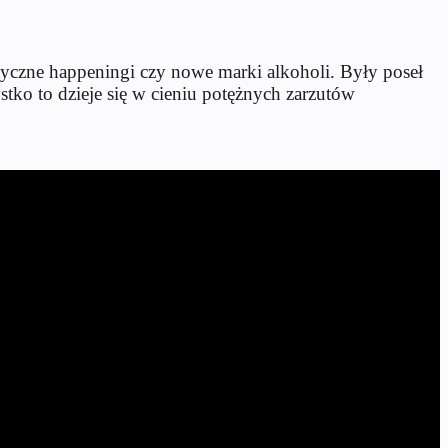
ityczne happeningi czy nowe marki alkoholi. Były poseł
stko to dzieje się w cieniu potężnych zarzutów