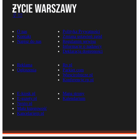
O nas
Polityka Prywatności
Kontakt
Zmiana ustawień zgód
Napisz do nas
Regulamin serwisu
Informacje o nadawcy
Deklaracja dostępności
Reklama
Rp.pl
Ogłoszenia
Parkiet.com
Wiescirolnicze.pl
Konferencje.rp.pl
E-kiosk.pl
Mapa strony
E-gazety.pl
Kalendarium
Nexto.pl
Mała księgowość
Kancelarierp.pl