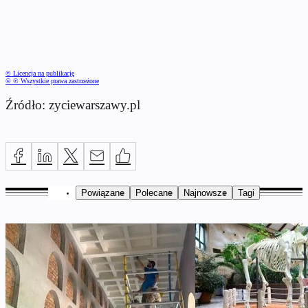
© Licencja na publikację
© ℗ Wszystkie prawa zastrzeżone
Źródło: zyciewarszawy.pl
Powiązane
Polecane
Najnowsze
Tagi