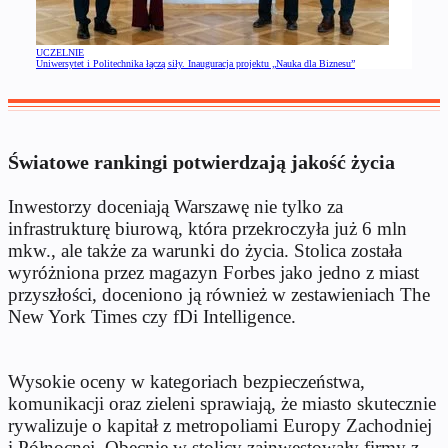
UCZELNIE
Uniwersytet i Politechnika łączą siły. Inauguracja projektu „Nauka dla Biznesu”
Światowe rankingi potwierdzają jakość życia
Inwestorzy doceniają Warszawę nie tylko za
infrastrukturę biurową, która przekroczyła już 6 mln
mkw., ale także za warunki do życia. Stolica została
wyróżniona przez magazyn Forbes jako jedno z miast
przyszłości, doceniono ją również w zestawieniach The
New York Times czy fDi Intelligence.
Wysokie oceny w kategoriach bezpieczeństwa,
komunikacji oraz zieleni sprawiają, że miasto skutecznie
rywalizuje o kapitał z metropoliami Europy Zachodniej
i Północnej. Obecnie w stolicy zainwestowały firmy z