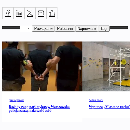
Powiązane
Polecane
Najnowsze
Tagi
przestępczość
Aktualności
Rozbity gang narkotykowy. Warszawska
Wystawa „Miasto w ruch
policja zatrzymała sześć osób