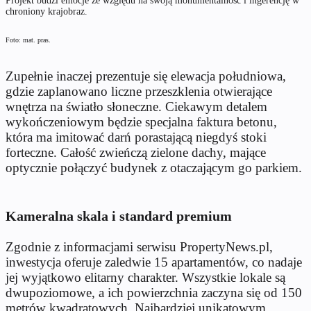
Projekt budzi emocje ze względu na swoją monumentalność i ingerencję w
chroniony krajobraz.
Foto: mat. pras.
Zupełnie inaczej prezentuje się elewacja południowa,
gdzie zaplanowano liczne przeszklenia otwierające
wnętrza na światło słoneczne. Ciekawym detalem
wykończeniowym będzie specjalna faktura betonu,
która ma imitować darń porastającą niegdyś stoki
forteczne. Całość zwieńczą zielone dachy, mające
optycznie połączyć budynek z otaczającym go parkiem.
Kameralna skala i standard premium
Zgodnie z informacjami serwisu PropertyNews.pl,
inwestycja oferuje zaledwie 15 apartamentów, co nadaje
jej wyjątkowo elitarny charakter. Wszystkie lokale są
dwupoziomowe, a ich powierzchnia zaczyna się od 150
metrów kwadratowych. Najbardziej unikatowym