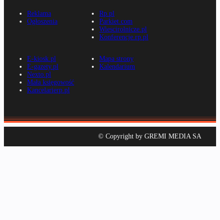
Reklama
Rp.pl
Ogłoszenia
Parkiet.com
Wiescirolnicze.pl
Konferencje.rp.pl
E-kiosk.pl
Mapa strony
E-gazety.pl
Kalendarium
Nexto.pl
Mała księgowość
Kancelarierp.pl
© Copyright by GREMI MEDIA SA