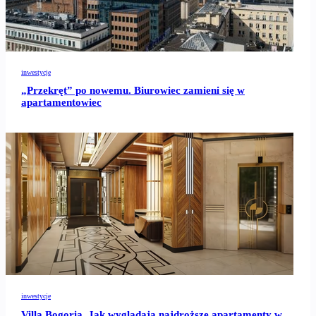
inwestycje
„Przekręt” po nowemu. Biurowiec zamieni się w
apartamentowiec
inwestycje
Villa Bogoria. Jak wyglądają najdroższe apartamenty w