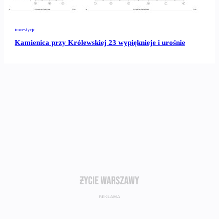
inwestycje
Kamienica przy Królewskiej 23 wypięknieje i urośnie