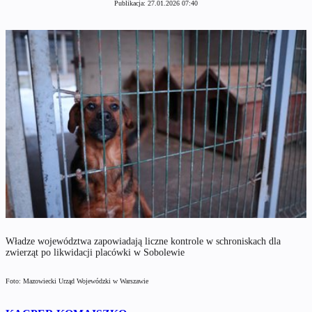
Publikacja:
27.01.2026 07:40
Władze województwa zapowiadają liczne kontrole w schroniskach dla
zwierząt po likwidacji placówki w Sobolewie
Foto: Mazowiecki Urząd Wojewódzki w Warszawie