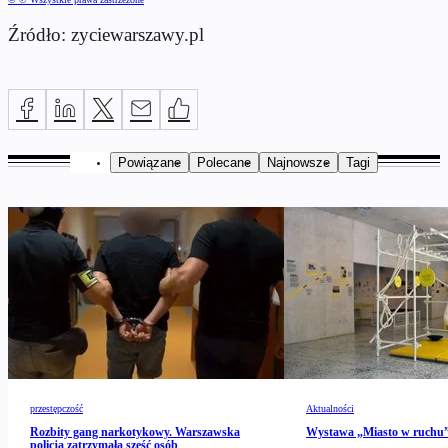
Źródło: zyciewarszawy.pl
Powiązane
Polecane
Najnowsze
Tagi
przestępczość
Aktualności
Rozbity gang narkotykowy. Warszawska
Wystawa „Miasto w ruch
policja zatrzymała sześć osób