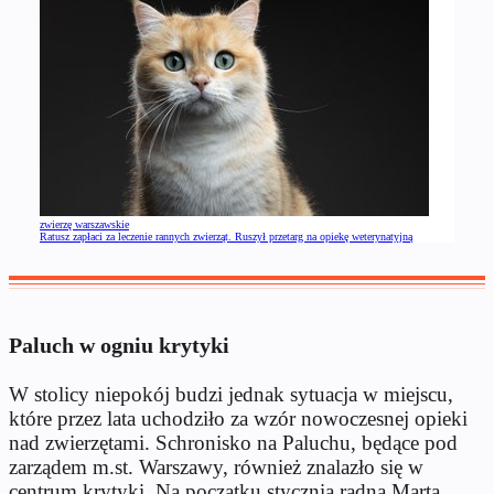
zwierzę warszawskie
Ratusz zapłaci za leczenie rannych zwierząt. Ruszył przetarg na opiekę weterynatyjną
Paluch w ogniu krytyki
W stolicy niepokój budzi jednak sytuacja w miejscu,
które przez lata uchodziło za wzór nowoczesnej opieki
nad zwierzętami. Schronisko na Paluchu, będące pod
zarządem m.st. Warszawy, również znalazło się w
centrum krytyki. Na początku stycznia radna Marta