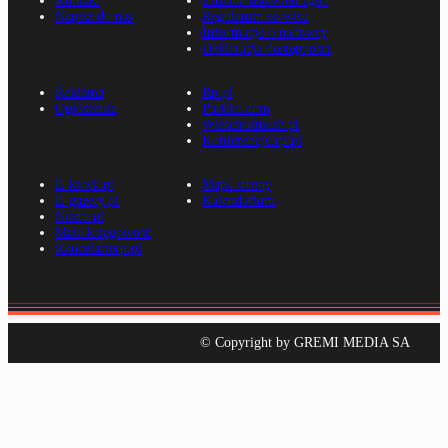
Kontakt
Zmiana ustawień zgód
Napisz do nas
Regulamin serwisu
Informacje o nadawcy
Deklaracja dostępności
Reklama
Rp.pl
Ogłoszenia
Parkiet.com
Wiescirolnicze.pl
Konferencje.rp.pl
E-kiosk.pl
Mapa strony
E-gazety.pl
Kalendarium
Nexto.pl
Mała księgowość
Kancelarierp.pl
© Copyright by GREMI MEDIA SA