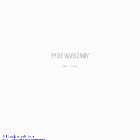
© Licencja na publikację
© ℗ Wszystkie prawa zastrzeżone