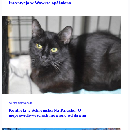
Inwestycja w Wawrze opóźniona
zwierzę warszawskie
Kontrola w Schronisku Na Paluchu. O
nieprawidłowościach mówiono od dawna