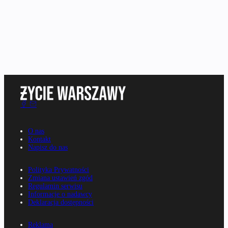
O nas
Kontakt
Napisz do nas
Polityka Prywatności
Zmiana ustawień zgód
Regulamin serwisu
Informacje o nadawcy
Deklaracja dostępności
Reklama