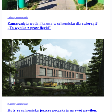
zwierzę warszawskie
Zamarznięta woda i karma w schronisku dla zwierząt?
„To wynika z praw fizyki”
zwierzę warszawskie
Koty ze schroniska jeszcze poczekają na swój pawilon.