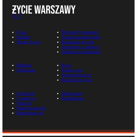
O nas
Polityka Prywatności
Kontakt
Zmiana ustawień zgód
Napisz do nas
Regulamin serwisu
Informacje o nadawcy
Deklaracja dostępności
Reklama
Rp.pl
Ogłoszenia
Parkiet.com
Wiescirolnicze.pl
Konferencje.rp.pl
E-kiosk.pl
Mapa strony
E-gazety.pl
Kalendarium
Nexto.pl
Mała księgowość
Kancelarierp.pl