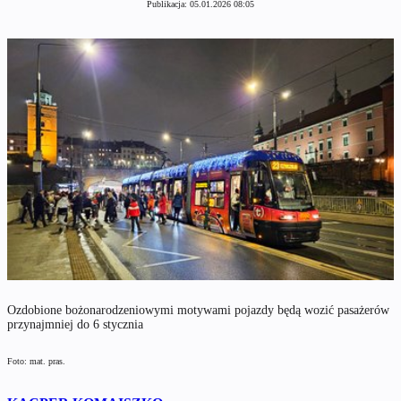
Publikacja:
05.01.2026 08:05
Ozdobione bożonarodzeniowymi motywami pojazdy będą wozić pasażerów
przynajmniej do 6 stycznia
Foto: mat. pras.