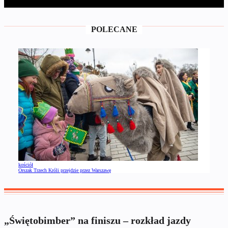
POLECANE
kościół
Orszak Trzech Króli przejdzie przez Warszawę
„Świętobimber” na finiszu – rozkład jazdy