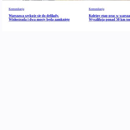
Komunikacja
Komunikacja
Warszawa szykuje się do defilady.
Kolejny etap prac w warsz
Wisłostrada i dwa mosty będą zamknięte
Wyszlifują ponad 50 km to