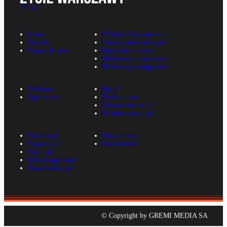
O nas
Polityka Prywatności
Kontakt
Zmiana ustawień zgód
Napisz do nas
Regulamin serwisu
Informacje o nadawcy
Deklaracja dostępności
Reklama
Rp.pl
Ogłoszenia
Parkiet.com
Wiescirolnicze.pl
Konferencje.rp.pl
E-kiosk.pl
Mapa strony
E-gazety.pl
Kalendarium
Nexto.pl
Mała księgowość
Kancelarierp.pl
© Copyright by GREMI MEDIA SA