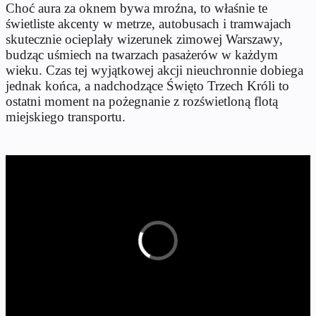
Choć aura za oknem bywa mroźna, to właśnie te
świetliste akcenty w metrze, autobusach i tramwajach
skutecznie ocieplały wizerunek zimowej Warszawy,
budząc uśmiech na twarzach pasażerów w każdym
wieku. Czas tej wyjątkowej akcji nieuchronnie dobiega
jednak końca, a nadchodzące Święto Trzech Króli to
ostatni moment na pożegnanie z rozświetloną flotą
miejskiego transportu.