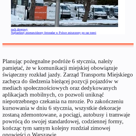
ruch drogowy
Najbardziej znienawidzony fotoradar w Polsce zniszczony po raz trzeci
Planując pożegnalne podróże 6 stycznia, należy
pamiętać, że w komunikacji miejskiej obowiązuje
świąteczny rozkład jazdy. Zarząd Transportu Miejskiego
zachęca do śledzenia bieżącej pozycji pojazdów w
mediach społecznościowych oraz dedykowanych
aplikacjach mobilnych, co pozwoli uniknąć
niepotrzebnego czekania na mrozie. Po zakończeniu
kursowania w dniu 6 stycznia, wszystkie dekoracje
zostaną zdemontowane, a pociągi, autobusy i tramwaje
powrócą do swojej standardowej, codziennej formy,
kończąc tym samym kolejny rozdział zimowej
opowieści o Warszawie.