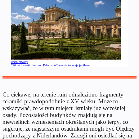
dzień otwarty
220 lat historii i kultury. Pałac w Wilanowie świętuje jubileusz
Co ciekawe, na terenie ruin odnaleziono fragmenty
ceramiki prawdopodobnie z XV wieku. Może to
wskazywać, że w tym miejscu istniały już wcześniej
osady. Pozostałości budynków znajdują się na
niewielkich wzniesieniach określanych jako terpy, co
sugeruje, że najstarszym osadnikami mogli być Olędrzy
pochodzący z Niderlandów. Zaczęli oni osiedlać się na