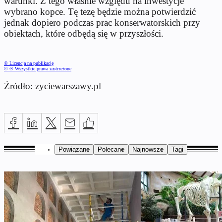
warunki. Z tego właśnie względu na inwestycje
wybrano kopce. Tę tezę będzie można potwierdzić
jednak dopiero podczas prac konserwatorskich przy
obiektach, które odbędą się w przyszłości.
© Licencja na publikację
© ℗ Wszystkie prawa zastrzeżone
Źródło: zyciewarszawy.pl
Powiązane
Polecane
Najnowsze
Tagi