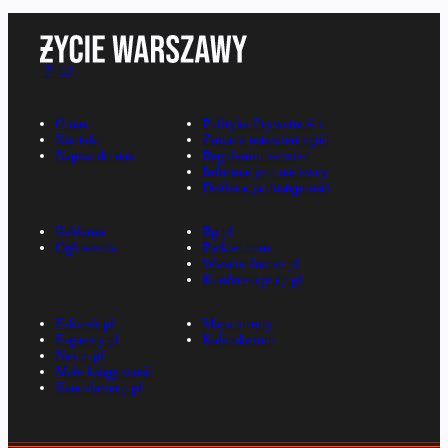
O nas
Polityka Prywatności
Kontakt
Zmiana ustawień zgód
Napisz do nas
Regulamin serwisu
Informacje o nadawcy
Deklaracja dostępności
Reklama
Rp.pl
Ogłoszenia
Parkiet.com
Wiescirolnicze.pl
Konferencje.rp.pl
E-kiosk.pl
Mapa strony
E-gazety.pl
Kalendarium
Nexto.pl
Mała księgowość
Kancelarierp.pl