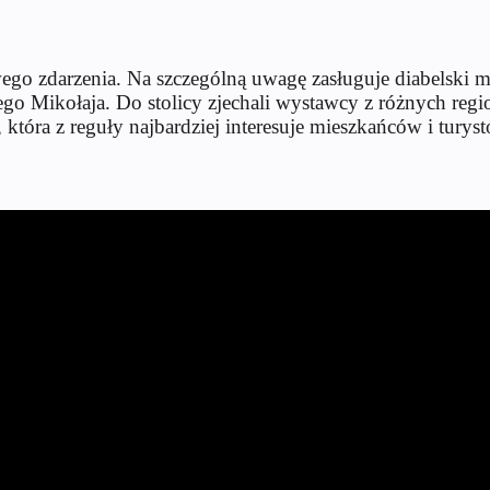
ego zdarzenia. Na szczególną uwagę zasługuje diabelski 
go Mikołaja. Do stolicy zjechali wystawcy z różnych reg
która z reguły najbardziej interesuje mieszkańców i turys