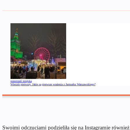
przestrzeń miejska
Wieczór pierwszy. Jakie są pierwsze wrażenia z Jarmarku Warszawskiego?
Swoimi odczuciami podzieliła się na Instagramie równie