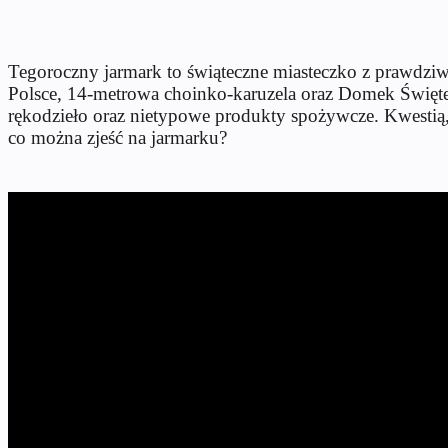
Tegoroczny jarmark to świąteczne miasteczko z prawdziw
Polsce, 14-metrowa choinko-karuzela oraz Domek Święte
rękodzieło oraz nietypowe produkty spożywcze. Kwestią, 
co można zjeść na jarmarku?