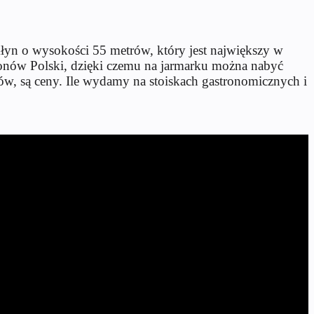
młyn o wysokości 55 metrów, który jest największy w
ionów Polski, dzięki czemu na jarmarku można nabyć
tów, są ceny. Ile wydamy na stoiskach gastronomicznych i