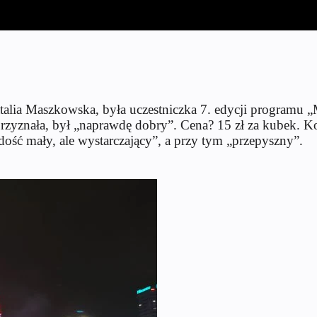
alia Maszkowska, była uczestniczka 7. edycji programu „M
przyznała, był „naprawdę dobry”. Cena? 15 zł za kubek. Ko
ość mały, ale wystarczający”, a przy tym „przepyszny”.