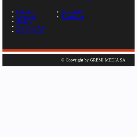
E-kiosk.pl
Mapa strony
E-gazety.pl
Kalendarium
Nexto.pl
Mała księgowość
Kancelarierp.pl
© Copyright by GREMI MEDIA SA