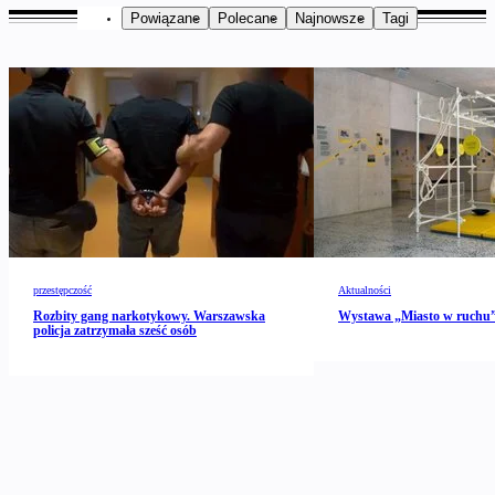
Powiązane
Polecane
Najnowsze
Tagi
przestępczość
Aktualności
Rozbity gang narkotykowy. Warszawska
Wystawa „Miasto w ruch
policja zatrzymała sześć osób