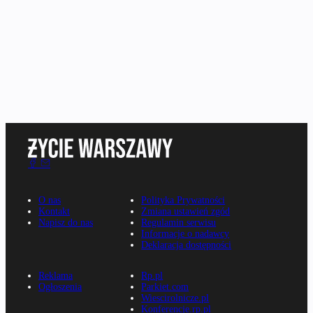
O nas
Polityka Prywatności
Kontakt
Zmiana ustawień zgód
Napisz do nas
Regulamin serwisu
Informacje o nadawcy
Deklaracja dostępności
Reklama
Rp.pl
Ogłoszenia
Parkiet.com
Wiescirolnicze.pl
Konferencje.rp.pl