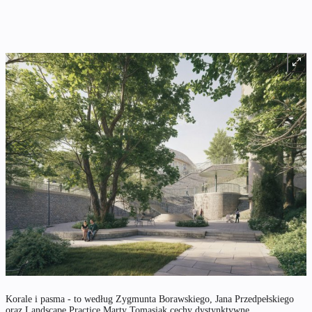
Korale i pasma - to według Zygmunta Borawskiego, Jana Przedpełskiego
oraz Landscape Practice Marty Tomasiak cechy dystynktywne