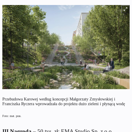
Przebudowa Karowej według koncepcji Małgorzaty Zmysłowskiej i
Franciszka Ryczera wprowadzała do projektu dużo zieleni i płynącą wodę
Foto: mat. pras.
III Nagroda
– 50 tys. zł: EMA Studio Sp. z o.o.