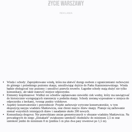
Winda i schody: Zaprojektowano windę, która ma ułatwić dostęp osobom z ograniczeniami ruchowymi
do górnego i pośredniego poziomu skarpy, umożliwiając dojście do Parku Kazimierzowskiego. Winda
będzie obsługiwać trzy poziomy i umożliwi przewóz rowerów. Łagodne schody mają służyć nie tylko
komunikacji, ale także stanowić miejsce odpoczynku.
Elementy krajobrazowe: Wzdłuż osi schodów zaplanowano niewielki ciek wodny, który ma nawiązywać
do historycznie występujących starorzeczy u podnóża skarpy. Schody zostaną wyposażone w miejsca do
odpoczynku z ławkami, tworząc punkty widokowe.
Aspekty konserwatorskie i przyrodnicze: Projekt zachowuje wytyczne konserwatorskie, w tym
ekspozycję nasypu wiaduktu Markiewicza, oraz chroni masyw drzew skarpy. Planuje się zachowanie
niemal wszystkich istniejących drzew i nasadzenie około 200 nowych.
Komunikacja drogowa: Nie przewidziano zmian geometrycznych w obszarze wiaduktu Markiewicza. Na
prowadzących do niego „ślimakach” zwiększono szerokość chodników do minimum 2,5 m oraz
szerokość jezdni do minimum 8 m (jezdnia 5 m plus dwa pasy rowerowe po 1,5 m).