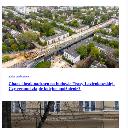
audyt przebudowy
Chaos i brak nadzoru na budowie Trasy Łazienkowskiej.
Czy remont złapie kolejne opóźnienie?