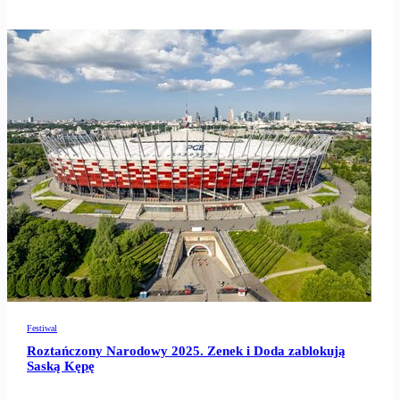
Festiwal
Roztańczony Narodowy 2025. Zenek i Doda zablokują
Saską Kępę