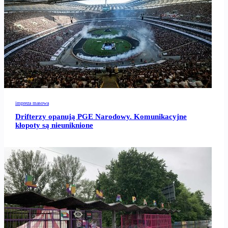
impreza masowa
Drifterzy opanują PGE Narodowy. Komunikacyjne
kłopoty są nieuniknione