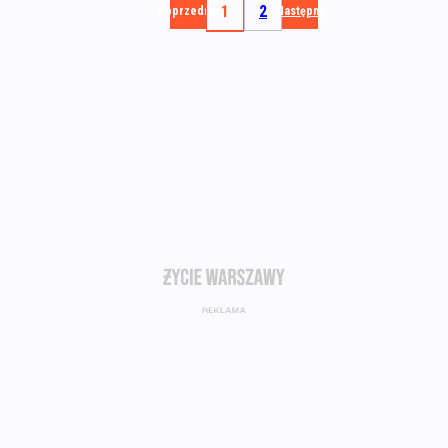
1
2
Poprzednia
Następna