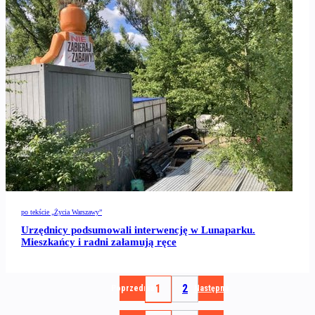
po tekście „Życia Warszawy”
Urzędnicy podsumowali interwencję w Lunaparku.
Mieszkańcy i radni załamują ręce
1
2
Poprzednia
Następna