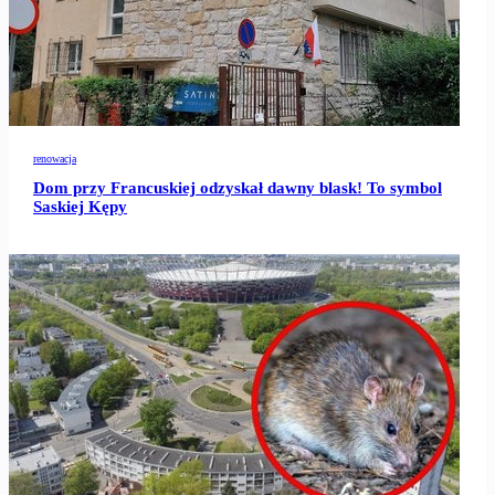
renowacja
Dom przy Francuskiej odzyskał dawny blask! To symbol
Saskiej Kępy