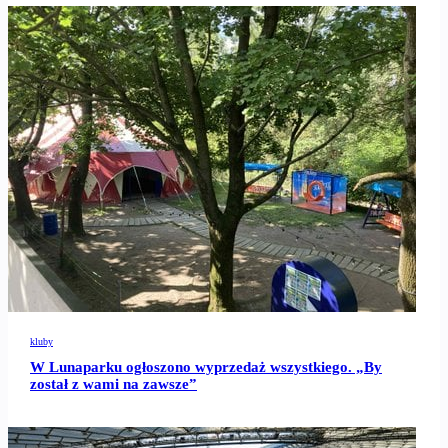
kluby
W Lunaparku ogłoszono wyprzedaż wszystkiego. „By
został z wami na zawsze”