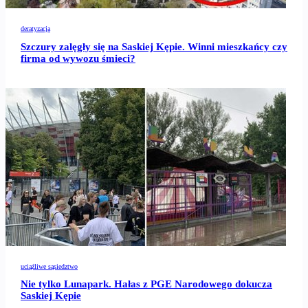
deratyzacja
Szczury zalęgły się na Saskiej Kępie. Winni mieszkańcy czy
firma od wywozu śmieci?
uciążliwe sąsiedztwo
Nie tylko Lunapark. Hałas z PGE Narodowego dokucza
Saskiej Kępie