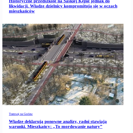
Historyczne przedszkole na Saskiej Kępie jednak do
likwidacji. Władze dzielnicy kompromitują się w oczach
mieszkańców
Tramwaj na Gocław
Władze deklarują ponowne analizy, radni stawiają
warunki. Mieszkańcy: „To mordowanie natury”