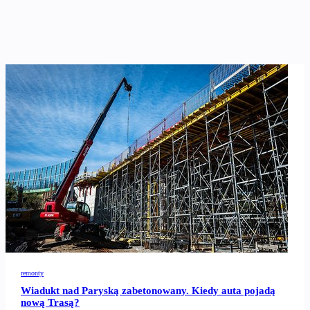
remonty
Wiadukt nad Paryską zabetonowany. Kiedy auta pojadą
nową Trasą?