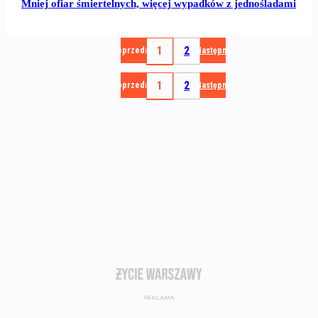
Mniej ofiar śmiertelnych, więcej wypadków z jednośladami
1
2
Poprzednia
Następna
1
2
Poprzednia
Następna