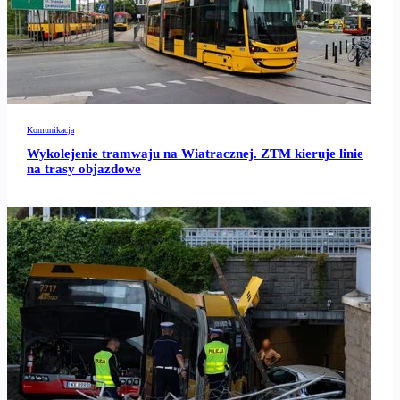
Komunikacja
Wykolejenie tramwaju na Wiatracznej. ZTM kieruje linie
na trasy objazdowe