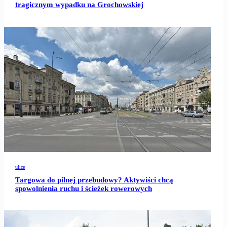
tragicznym wypadku na Grochowskiej
ulice
Targowa do pilnej przebudowy? Aktywiści chcą
spowolnienia ruchu i ścieżek rowerowych