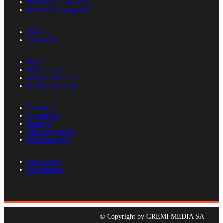
Informacje o nadawcy
Deklaracja dostępności
Reklama
Ogłoszenia
Rp.pl
Parkiet.com
Wiescirolnicze.pl
Konferencje.rp.pl
E-kiosk.pl
E-gazety.pl
Nexto.pl
Mała księgowość
Kancelarierp.pl
Mapa strony
Kalendarium
© Copyright by GREMI MEDIA SA