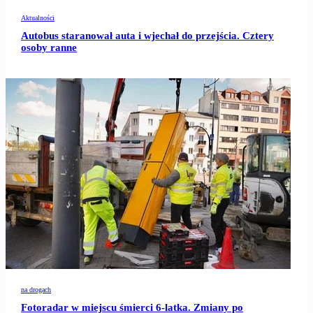
Aktualności
Autobus staranował auta i wjechał do przejścia. Cztery
osoby ranne
na drogach
Fotoradar w miejscu śmierci 6-latka. Zmiany po