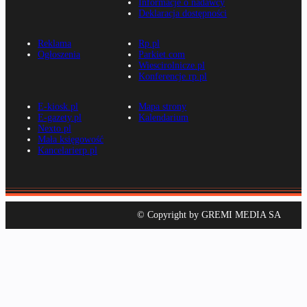
Informacje o nadawcy
Deklaracja dostępności
Reklama
Rp.pl
Ogłoszenia
Parkiet.com
Wiescirolnicze.pl
Konferencje.rp.pl
E-kiosk.pl
Mapa strony
E-gazety.pl
Kalendarium
Nexto.pl
Mała księgowość
Kancelarierp.pl
© Copyright by GREMI MEDIA SA