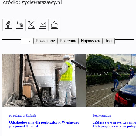
Źródło: zyciewarszawy.pl
Powiązane
Polecane
Najnowsze
Tagi
po pożarze w Ząbkach
bezpieczeństwo
Odszkodowania dla pogorzelców. Wypłacono
„Zdają się wierzyć, że są ni
już ponad 8 mln zł
Hulajnogi na radarze policj