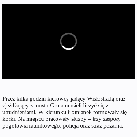
Przez kilka godzin kierowcy jadący Wisłostradą oraz
zjeżdżający z mostu Grota musieli liczyć się z
utrudnieniami. W kierunku Łomianek formowały się
korki. Na miejscu pracowały służby – trzy zespoły
pogotowia ratunkowego, policja oraz straż pożarna.