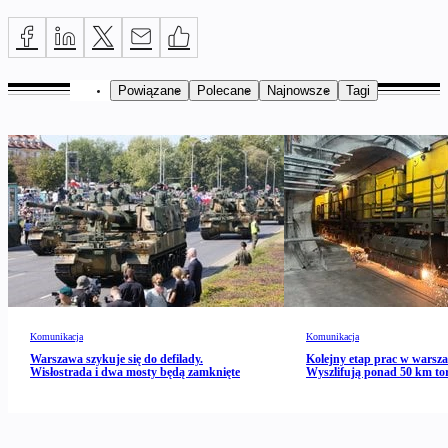
Powiązane
Polecane
Najnowsze
Tagi
Komunikacja
Komunikacja
Warszawa szykuje się do defilady.
Kolejny etap prac w warsz
Wisłostrada i dwa mosty będą zamknięte
Wyszlifują ponad 50 km to