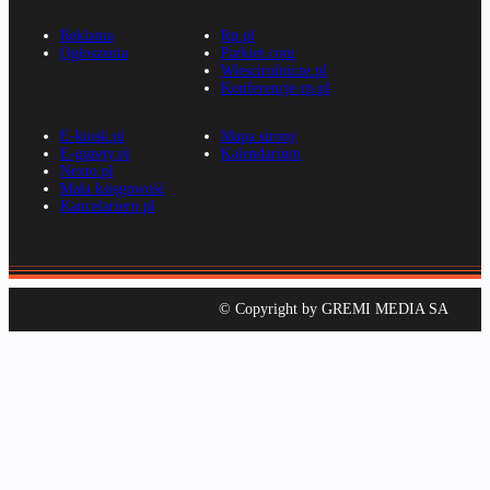
Reklama
Rp.pl
Ogłoszenia
Parkiet.com
Wiescirolnicze.pl
Konferencje.rp.pl
E-kiosk.pl
Mapa strony
E-gazety.pl
Kalendarium
Nexto.pl
Mała księgowość
Kancelarierp.pl
© Copyright by GREMI MEDIA SA