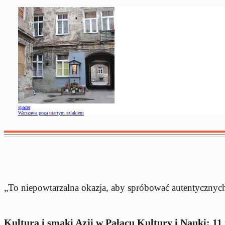
spacer
Warszawa poza utartym szlakiem
„To niepowtarzalna okazja, aby spróbować autentycznych
Kultura i smaki Azji w Pałacu Kultury i Nauki: 11 