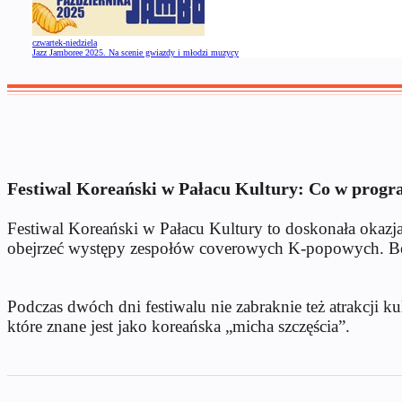
czwartek-niedziela
Jazz Jamboree 2025. Na scenie gwiazdy i młodzi muzycy
Festiwal Koreański w Pałacu Kultury: Co w progr
Festiwal Koreański w Pałacu Kultury to doskonała okazja
obejrzeć występy zespołów coverowych K-popowych. Będą
Podczas dwóch dni festiwalu nie zabraknie też atrakcji 
które znane jest jako koreańska „micha szczęścia”.