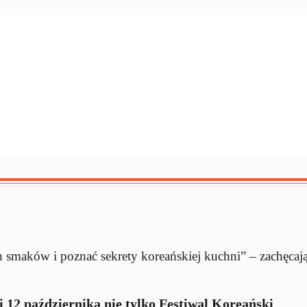
 smaków i poznać sekrety koreańskiej kuchni” – zachęcają
i 12 października nie tylko Festiwal Koreański