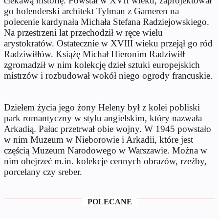
ciekawą historię. Powstał w XVII wieku, zaprojektował
go holenderski architekt Tylman z Gameren na
polecenie kardynała Michała Stefana Radziejowskiego.
Na przestrzeni lat przechodził w ręce wielu
arystokratów. Ostatecznie w XVIII wieku przejął go ród
Radziwiłłów. Książę Michał Hieronim Radziwiłł
zgromadził w nim kolekcję dzieł sztuki europejskich
mistrzów i rozbudował wokół niego ogrody francuskie.
Dziełem życia jego żony Heleny był z kolei pobliski
park romantyczny w stylu angielskim, który nazwała
Arkadią. Pałac przetrwał obie wojny. W 1945 powstało
w nim Muzeum w Nieborowie i Arkadii, które jest
częścią Muzeum Narodowego w Warszawie.
Można w
nim obejrzeć m.in. kolekcje cennych obrazów, rzeźby,
porcelany czy sreber.
POLECANE