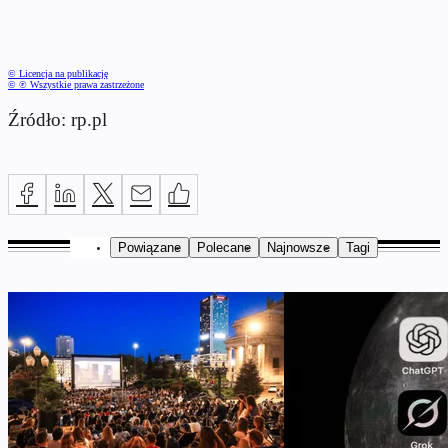
© Licencja na publikację
© ℗ Wszystkie prawa zastrzeżone
Źródło: rp.pl
Powiązane
Polecane
Najnowsze
Tagi