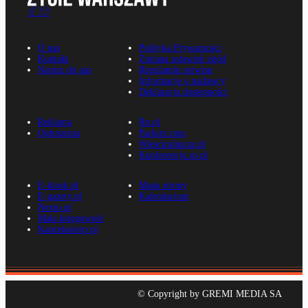
O nas
Polityka Prywatności
Kontakt
Zmiana ustawień zgód
Napisz do nas
Regulamin serwisu
Informacje o nadawcy
Deklaracja dostępności
Reklama
Rp.pl
Ogłoszenia
Parkiet.com
Wiescirolnicze.pl
Konferencje.rp.pl
E-kiosk.pl
Mapa strony
E-gazety.pl
Kalendarium
Nexto.pl
Mała księgowość
Kancelarierp.pl
© Copyright by GREMI MEDIA SA