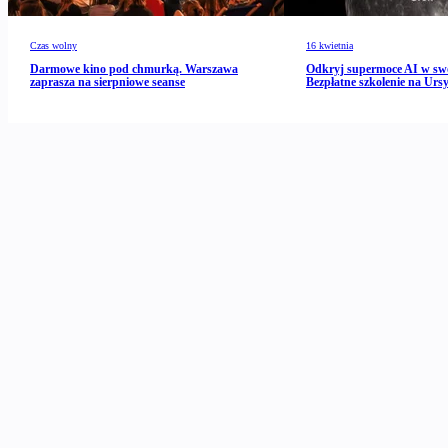
Czas wolny
16 kwietnia
Darmowe kino pod chmurką. Warszawa
Odkryj supermoce AI w s
zaprasza na sierpniowe seanse
Bezpłatne szkolenie na Urs