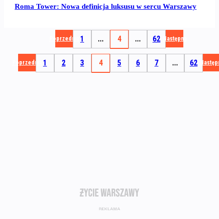
Roma Tower: Nowa definicja luksusu w sercu Warszawy
1
...
4
...
62
Poprzednia
Następna
1
2
3
4
5
6
7
...
62
Poprzednia
Następ