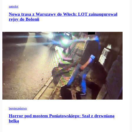
samolot
Nowa trasa z Warszawy do Włoch: LOT zainaugurował
rejsy do Bolonii
bezpieczeństwo
Horror pod mostem Poniatowskiego: Szał z drewnianą
belką