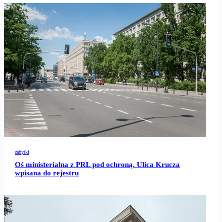
zabytki
Oś ministerialna z PRL pod ochroną. Ulica Krucza
wpisana do rejestru