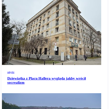
zabytki
Dziewiątka z Placu Hallera wygląda jakby wrócił
socrealizm