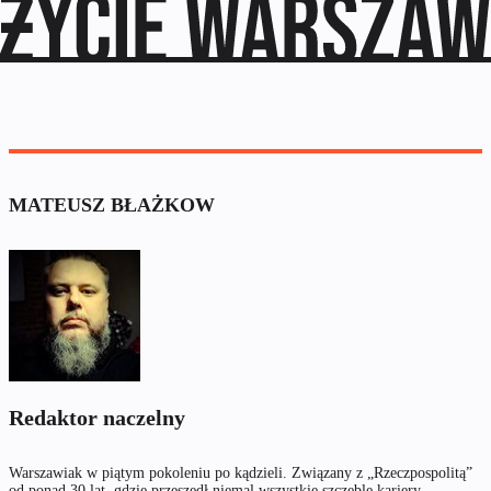
MATEUSZ BŁAŻKOW
Redaktor naczelny
Warszawiak w piątym pokoleniu po kądzieli. Związany z „Rzeczpospolitą”
od ponad 30 lat, gdzie przeszedł niemal wszystkie szczeble kariery