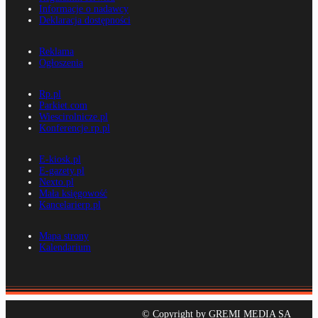
Informacje o nadawcy
Deklaracja dostępności
Reklama
Ogłoszenia
Rp.pl
Parkiet.com
Wiescirolnicze.pl
Konferencje.rp.pl
E-kiosk.pl
E-gazety.pl
Nexto.pl
Mała księgowość
Kancelarierp.pl
Mapa strony
Kalendarium
© Copyright by GREMI MEDIA SA