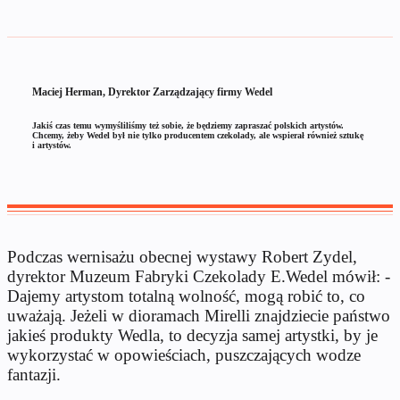
Maciej Herman, Dyrektor Zarządzający firmy Wedel
Jakiś czas temu wymyśliliśmy też sobie, że będziemy zapraszać polskich artystów.
Chcemy, żeby Wedel był nie tylko producentem czekolady, ale wspierał również sztukę
i artystów.
Podczas wernisażu obecnej wystawy Robert Zydel,
dyrektor Muzeum Fabryki Czekolady E.Wedel mówił: -
Dajemy artystom totalną wolność, mogą robić to, co
uważają. Jeżeli w dioramach Mirelli znajdziecie państwo
jakieś produkty Wedla, to decyzja samej artystki, by je
wykorzystać w opowieściach, puszczających wodze
fantazji.