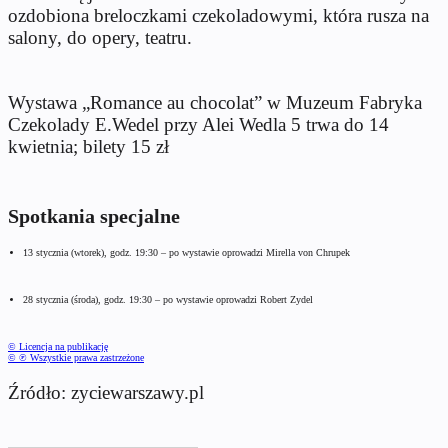
ozdobiona breloczkami czekoladowymi, która rusza na
salony, do opery, teatru.
Wystawa „Romance au chocolat” w Muzeum Fabryka
Czekolady E.Wedel przy Alei Wedla 5 trwa do 14
kwietnia; bilety 15 zł
Spotkania specjalne
13 stycznia (wtorek), godz. 19:30 – po wystawie oprowadzi Mirella von Chrupek
28 stycznia (środa), godz. 19:30 – po wystawie oprowadzi Robert Zydel
© Licencja na publikację
© ℗ Wszystkie prawa zastrzeżone
Źródło: zyciewarszawy.pl