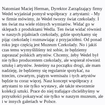
Natomiast Maciej Herman, Dyrektor Zarządzający firmy
Wedel wyjaśniał pomysł współpracy z artystami: - My
w firmie mówimy, że Wedel tworzy świat czekolady. I
ten świat ma wiele różnych wymiarów. Widać go w
sklepach z produktami Wedla. Ten świat widać również
w naszych pijalniach czekolady, gdzie spotykamy się
pijąc czekoladę i rozmawiając z przyjaciółmi. Od ponad
roku jego częścią jest Muzeum Czekolady. No i jakiś
czas temu wymyśliliśmy też sobie, że będziemy
zapraszać polskich artystów. Chcemy, żeby Wedel był
nie tylko producentem czekolady, ale wspierał również
sztukę i artystów. Jesteśmy na początku drogi, ale mam
nadzieję, że będziemy się regularnie spotykać, na
trzecim, czwartym, piątym wernisażu i tych artystów
będzie tu coraz więcej. Nasz koncept współpracy z
artystami to nie tylko wystawy, ale także stworzenie
kolekcji sztuki. Prace do niej trafiające chcielibyśmy w
przyszłości pokazywać nie tylko w naszym muzeum, ale
i w innych galeriach w Polsce.