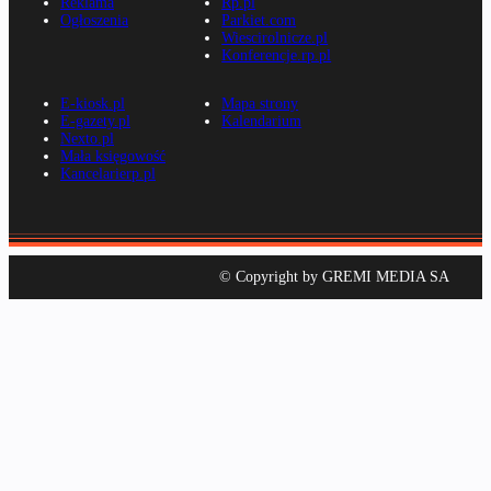
Reklama
Rp.pl
Ogłoszenia
Parkiet.com
Wiescirolnicze.pl
Konferencje.rp.pl
E-kiosk.pl
Mapa strony
E-gazety.pl
Kalendarium
Nexto.pl
Mała księgowość
Kancelarierp.pl
© Copyright by GREMI MEDIA SA