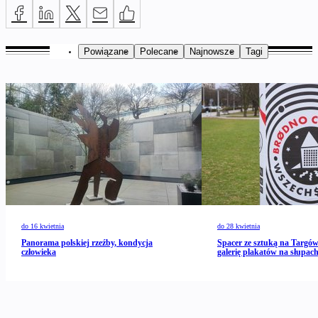
Powiązane
Polecane
Najnowsze
Tagi
do 16 kwietnia
do 28 kwietnia
Panorama polskiej rzeźby, kondycja
Spacer ze sztuką na Targó
człowieka
galerię plakatów na słupa