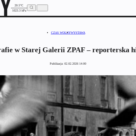
20.5°C
1023.3 hPa
CZAS WOLNY
WYSTAWA
afie w Starej Galerii ZPAF – reporterska hi
Publikacja:
02.02.2026 14:00