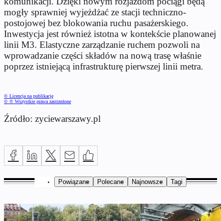
komunikacji. Dzięki nowym rozjazdom pociągi będą
mogły sprawniej wyjeżdżać ze stacji techniczno-
postojowej bez blokowania ruchu pasażerskiego.
Inwestycja jest również istotna w kontekście planowanej
linii M3. Elastyczne zarządzanie ruchem pozwoli na
wprowadzanie części składów na nową trasę właśnie
poprzez istniejącą infrastrukturę pierwszej linii metra.
© Licencja na publikację
© ℗ Wszystkie prawa zastrzeżone
Źródło: zyciewarszawy.pl
Powiązane
Polecane
Najnowsze
Tagi