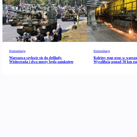
Komunikacja
Komunikacja
Warszawa szykuje się do defilady.
Kolejny etap prac w warsz
Wisłostrada i dwa mosty będą zamknięte
Wyszlifują ponad 50 km to