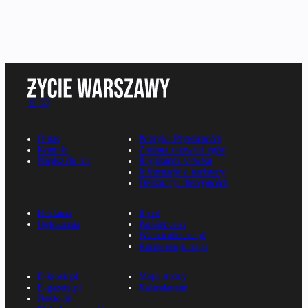
O nas
Polityka Prywatności
Kontakt
Zmiana ustawień zgód
Napisz do nas
Regulamin serwisu
Informacje o nadawcy
Deklaracja dostępności
Reklama
Rp.pl
Ogłoszenia
Parkiet.com
Wiescirolnicze.pl
Konferencje.rp.pl
E-kiosk.pl
Mapa strony
E-gazety.pl
Kalendarium
Nexto.pl