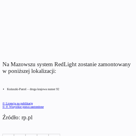
Na Mazowszu system RedLight zostanie zamontowany
w poniższej lokalizacji:
Kożuszki-Parcel – droga krajowa numer 92
© Licencja na publikację
© ℗ Wszystkie prawa zastrzeżone
Źródło: rp.pl