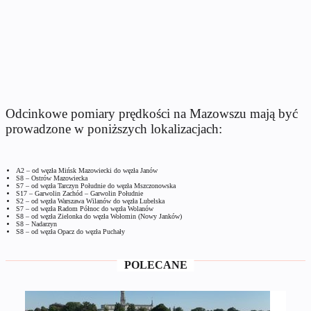
Odcinkowe pomiary prędkości na Mazowszu mają być
prowadzone w poniższych lokalizacjach
:
A2 – od węzła Mińsk Mazowiecki do węzła Janów
S8 – Ostrów Mazowiecka
S7 – od węzła Tarczyn Południe do węzła Mszczonowska
S17 – Garwolin Zachód – Garwolin Południe
S2 – od węzła Warszawa Wilanów do węzła Lubelska
S7 – od węzła Radom Północ do węzła Wolanów
S8 – od węzła Zielonka do węzła Wołomin (Nowy Janków)
S8 – Nadarzyn
S8 – od węzła Opacz do węzła Puchały
POLECANE