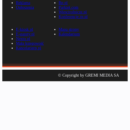
Reklama
Rp.pl
Ogłoszenia
Parkiet.com
Wiescirolnicze.pl
Konferencje.rp.pl
E-kiosk.pl
Mapa strony
E-gazety.pl
Kalendarium
Nexto.pl
Mała księgowość
Kancelarierp.pl
© Copyright by GREMI MEDIA SA