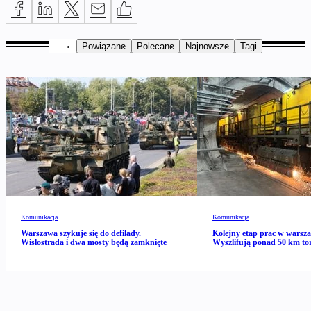
Powiązane
Polecane
Najnowsze
Tagi
Komunikacja
Komunikacja
Warszawa szykuje się do defilady.
Kolejny etap prac w warsz
Wisłostrada i dwa mosty będą zamknięte
Wyszlifują ponad 50 km to