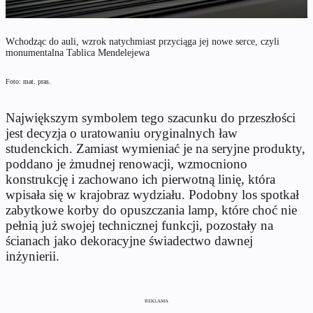
Wchodząc do auli, wzrok natychmiast przyciąga jej nowe serce, czyli
monumentalna Tablica Mendelejewa
Foto: mat. pras.
Największym symbolem tego szacunku do przeszłości
jest decyzja o uratowaniu oryginalnych ław
studenckich. Zamiast wymieniać je na seryjne produkty,
poddano je żmudnej renowacji, wzmocniono
konstrukcję i zachowano ich pierwotną linię, która
wpisała się w krajobraz wydziału. Podobny los spotkał
zabytkowe korby do opuszczania lamp, które choć nie
pełnią już swojej technicznej funkcji, pozostały na
ścianach jako dekoracyjne świadectwo dawnej
inżynierii.
REKLAMA