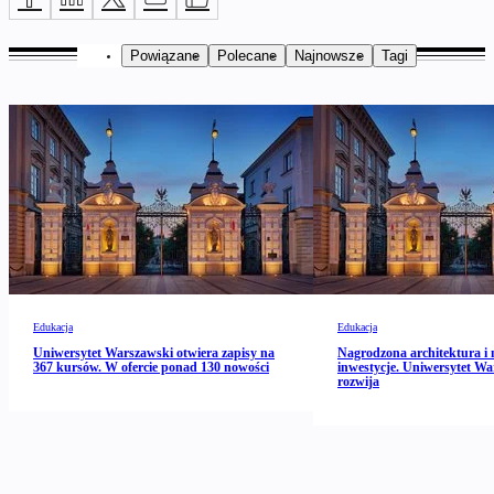
Powiązane
Polecane
Najnowsze
Tagi
Edukacja
Edukacja
Uniwersytet Warszawski otwiera zapisy na
Nagrodzona architektura i 
367 kursów. W ofercie ponad 130 nowości
inwestycje. Uniwersytet Wa
rozwija