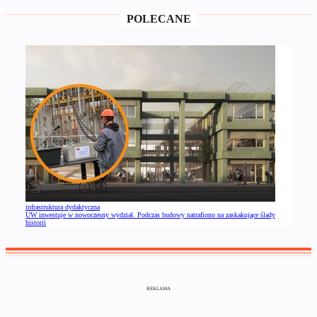
POLECANE
infrastruktura dydaktyczna
UW inwestuje w nowoczesny wydział. Podczas budowy natrafiono na zaskakujące ślady
historii
REKLAMA