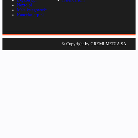
E-gazety.pl
Kalendarium
Nexto.pl
Mała księgowość
Kancelarierp.pl
© Copyright by GREMI MEDIA SA