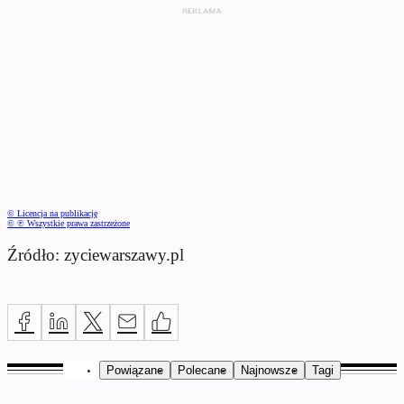
© Licencja na publikację
© ℗ Wszystkie prawa zastrzeżone
Źródło: zyciewarszawy.pl
Powiązane
Polecane
Najnowsze
Tagi