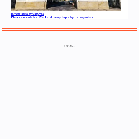
infrastruktura dydaktyczna
Pluskwy w siedzibie UW? Uczelnia uspokaja - będzie dezynsekcja
REKLAMA