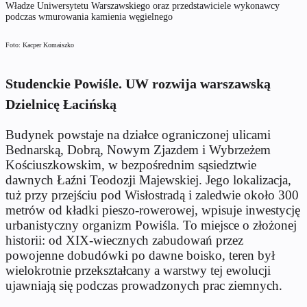
Władze Uniwersytetu Warszawskiego oraz przedstawiciele wykonawcy
podczas wmurowania kamienia węgielnego
Foto: Kacper Komaiszko
Studenckie Powiśle. UW rozwija warszawską
Dzielnicę Łacińską
Budynek powstaje na działce ograniczonej ulicami
Bednarską, Dobrą, Nowym Zjazdem i Wybrzeżem
Kościuszkowskim, w bezpośrednim sąsiedztwie
dawnych Łaźni Teodozji Majewskiej. Jego lokalizacja,
tuż przy przejściu pod Wisłostradą i zaledwie około 300
metrów od kładki pieszo-rowerowej, wpisuje inwestycję
urbanistyczny organizm Powiśla. To miejsce o złożonej
historii: od XIX-wiecznych zabudowań przez
powojenne dobudówki po dawne boisko, teren był
wielokrotnie przekształcany a warstwy tej ewolucji
ujawniają się podczas prowadzonych prac ziemnych.