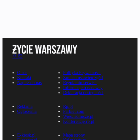
O nas
Polityka Prywatności
Kontakt
Zmiana ustawień zgód
Napisz do nas
Regulamin serwisu
Informacje o nadawcy
Deklaracja dostępności
Reklama
Rp.pl
Ogłoszenia
Parkiet.com
Wiescirolnicze.pl
Konferencje.rp.pl
E-kiosk.pl
Mapa strony