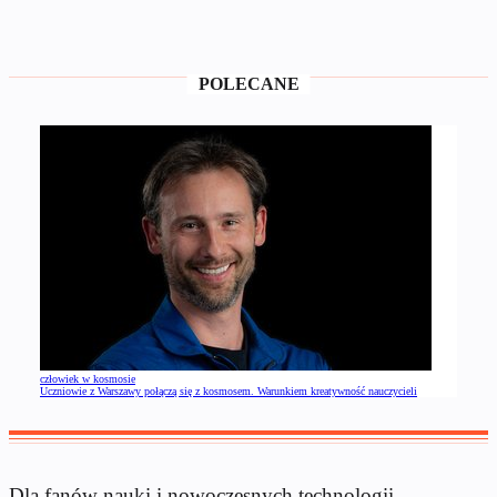
POLECANE
człowiek w kosmosie
Uczniowie z Warszawy połączą się z kosmosem. Warunkiem kreatywność nauczycieli
Dla fanów nauki i nowoczesnych technologii