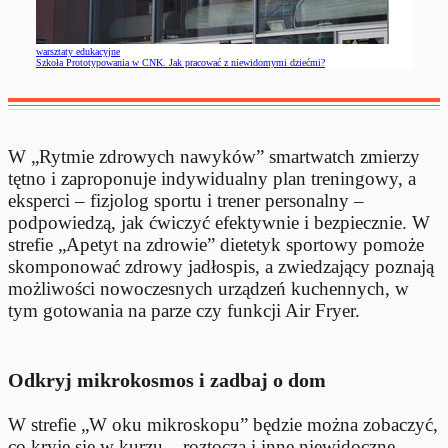
warsztaty edukacyjne
Szkoła Prototypowania w CNK. Jak pracować z niewidomymi dziećmi?
W „Rytmie zdrowych nawyków” smartwatch zmierzy
tętno i zaproponuje indywidualny plan treningowy, a
eksperci – fizjolog sportu i trener personalny –
podpowiedzą, jak ćwiczyć efektywnie i bezpiecznie. W
strefie „Apetyt na zdrowie” dietetyk sportowy pomoże
skomponować zdrowy jadłospis, a zwiedzający poznają
możliwości nowoczesnych urządzeń kuchennych, w
tym gotowania na parze czy funkcji Air Fryer.
Odkryj mikrokosmos i zadbaj o dom
W strefie „W oku mikroskopu” będzie można zobaczyć,
co kryje się w kurzu – roztocza i inne niewidoczne