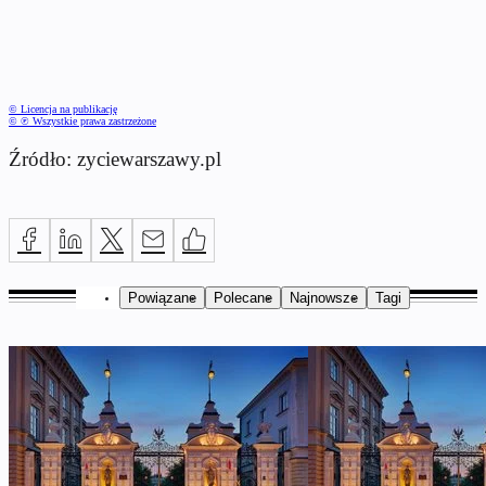
© Licencja na publikację
© ℗ Wszystkie prawa zastrzeżone
Źródło: zyciewarszawy.pl
Powiązane
Polecane
Najnowsze
Tagi