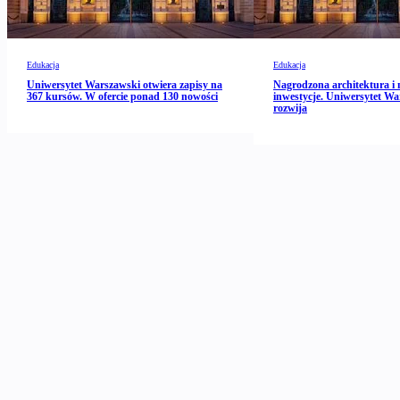
Edukacja
Edukacja
Uniwersytet Warszawski otwiera zapisy na
Nagrodzona architektura i 
367 kursów. W ofercie ponad 130 nowości
inwestycje. Uniwersytet Wa
rozwija