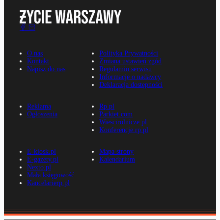
O nas
Polityka Prywatności
Kontakt
Zmiana ustawień zgód
Napisz do nas
Regulamin serwisu
Informacje o nadawcy
Deklaracja dostępności
Reklama
Rp.pl
Ogłoszenia
Parkiet.com
Wiescirolnicze.pl
Konferencje.rp.pl
E-kiosk.pl
Mapa strony
E-gazety.pl
Kalendarium
Nexto.pl
Mała księgowość
Kancelarierp.pl