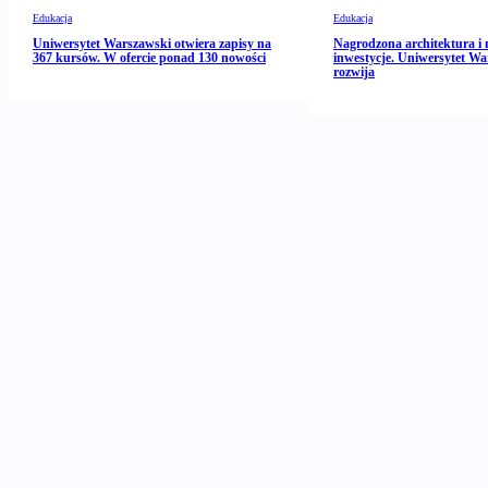
Edukacja
Edukacja
Uniwersytet Warszawski otwiera zapisy na
Nagrodzona architektura i 
367 kursów. W ofercie ponad 130 nowości
inwestycje. Uniwersytet Wa
rozwija