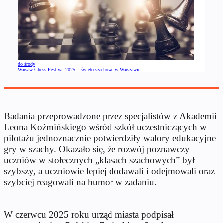
do środy
Warsaw Chess Festival 2025 – święto szachowe w Warszawie
Badania przeprowadzone przez specjalistów z Akademii
Leona Koźmińskiego wśród szkół uczestniczących w
pilotażu jednoznacznie potwierdziły walory edukacyjne
gry w szachy. Okazało się, że rozwój poznawczy
uczniów w stołecznych „klasach szachowych” był
szybszy, a uczniowie lepiej dodawali i odejmowali oraz
szybciej reagowali na humor w zadaniu.
W czerwcu 2025 roku urząd miasta podpisał