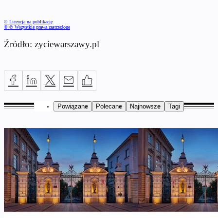
© Licencja na publikację
© ℗ Wszystkie prawa zastrzeżone
Źródło: zyciewarszawy.pl
Powiązane
Polecane
Najnowsze
Tagi