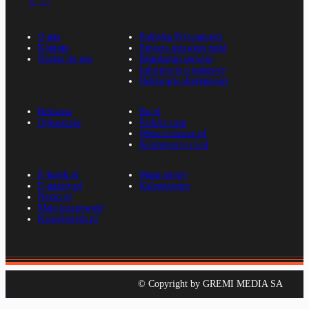
O nas
Polityka Prywatności
Kontakt
Zmiana ustawień zgód
Napisz do nas
Regulamin serwisu
Informacje o nadawcy
Deklaracja dostępności
Reklama
Rp.pl
Ogłoszenia
Parkiet.com
Wiescirolnicze.pl
Konferencje.rp.pl
E-kiosk.pl
Mapa strony
E-gazety.pl
Kalendarium
Nexto.pl
Mała księgowość
Kancelarierp.pl
© Copyright by GREMI MEDIA SA