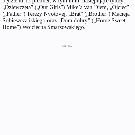
będzie tu 15 premier, w tym m.in. następujące tytuły:
„Dziewczęta” („Our Girls”) Mike’a van Diem, „Ojciec”
(„Father”) Terezy Nvotovej, „Brat” („Brother”) Macieja
Sobieszczańskiego oraz „Dom dobry” („Home Sweet
Home”) Wojciecha Smarzowskiego.
REKLAMA