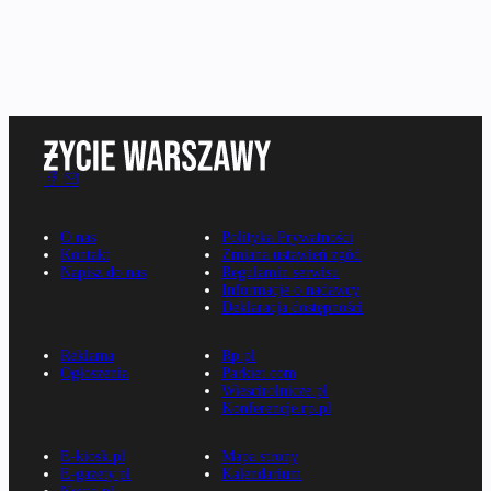
O nas
Polityka Prywatności
Kontakt
Zmiana ustawień zgód
Napisz do nas
Regulamin serwisu
Informacje o nadawcy
Deklaracja dostępności
Reklama
Rp.pl
Ogłoszenia
Parkiet.com
Wiescirolnicze.pl
Konferencje.rp.pl
E-kiosk.pl
Mapa strony
E-gazety.pl
Kalendarium