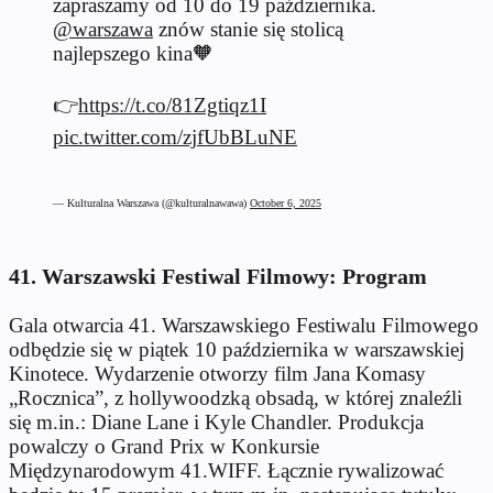
zapraszamy od 10 do 19 października.
@warszawa
znów stanie się stolicą
najlepszego kina🧡
👉
https://t.co/81Zgtiqz1I
pic.twitter.com/zjfUbBLuNE
— Kulturalna Warszawa (@kulturalnawawa)
October 6, 2025
41. Warszawski Festiwal Filmowy: Program
Gala otwarcia 41. Warszawskiego Festiwalu Filmowego
odbędzie się w piątek 10 października w warszawskiej
Kinotece. Wydarzenie otworzy film Jana Komasy
„Rocznica”, z hollywoodzką obsadą, w której znaleźli
się m.in.: Diane Lane i Kyle Chandler. Produkcja
powalczy o Grand Prix w Konkursie
Międzynarodowym 41.WIFF. Łącznie rywalizować