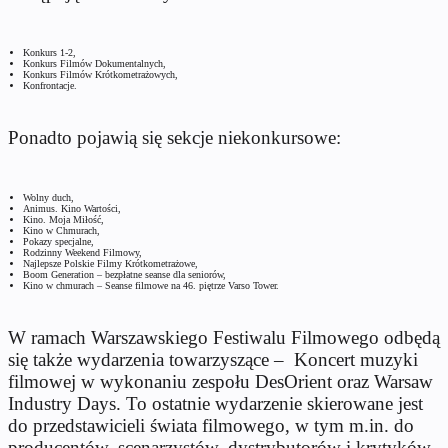
Konkurs 1-2,
Konkurs Filmów Dokumentalnych,
Konkurs Filmów Krótkometrażowych,
Konfrontacje.
Ponadto pojawią się sekcje niekonkursowe:
Wolny duch,
Animus. Kino Wartości,
Kino. Moja Miłość,
Kino w Chmurach,
Pokazy specjalne,
Rodzinny Weekend Filmowy,
Najlepsze Polskie Filmy Krótkometrażowe,
Boom Generation – bezpłatne seanse dla seniorów,
Kino w chmurach – Seanse filmowe na 46. piętrze Varso Tower.
W ramach Warszawskiego Festiwalu Filmowego odbędą
się także wydarzenia towarzyszące – Koncert muzyki
filmowej w wykonaniu zespołu DesOrient oraz Warsaw
Industry Days. To ostatnie wydarzenie skierowane jest
do przedstawicieli świata filmowego, w tym m.in. do
producentów, scenarzystów, dystrybutorów i krytyków.