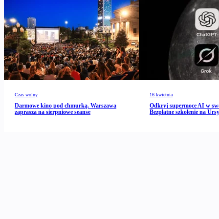
Czas wolny
16 kwietnia
Darmowe kino pod chmurką. Warszawa
Odkryj supermoce AI w s
zaprasza na sierpniowe seanse
Bezpłatne szkolenie na Urs