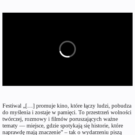
Festiwal „[…] promuje kino, które łączy ludzi, pobudza
do myślenia i zostaje w pamięci. To przestrzeń wolności
twórczej, rozmowy i filmów poruszających ważne
tematy — miejsce, gdzie spotykają się historie, które
naprawdę mają znaczenie” – tak o wydarzeniu piszą