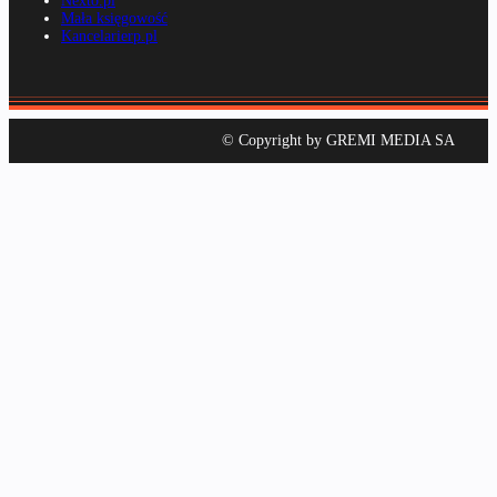
Nexto.pl
Mała księgowość
Kancelarierp.pl
© Copyright by GREMI MEDIA SA