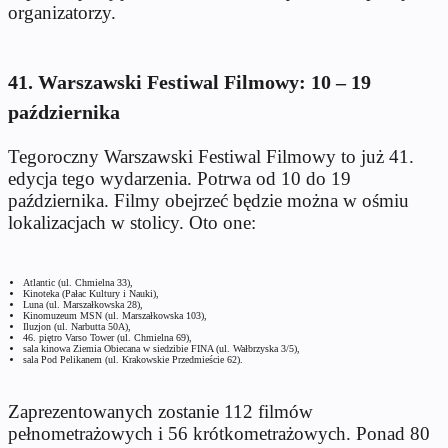
organizatorzy.
41. Warszawski Festiwal Filmowy: 10 – 19
października
Tegoroczny Warszawski Festiwal Filmowy to już 41.
edycja tego wydarzenia. Potrwa od 10 do 19
października. Filmy obejrzeć będzie można w ośmiu
lokalizacjach w stolicy. Oto one:
Atlantic (ul. Chmielna 33),
Kinoteka (Pałac Kultury i Nauki),
Luna (ul. Marszałkowska 28),
Kinomuzeum MSN (ul. Marszałkowska 103),
Iluzjon (ul. Narbutta 50A),
46. piętro Varso Tower (ul. Chmielna 69),
sala kinowa Ziemia Obiecana w siedzibie FINA (ul. Wałbrzyska 3/5),
sala Pod Pelikanem (ul. Krakowskie Przedmieście 62).
Zaprezentowanych zostanie 112 filmów
pełnometrażowych i 56 krótkometrażowych. Ponad 80