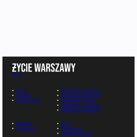
O nas
Polityka Prywatności
Kontakt
Zmiana ustawień zgód
Napisz do nas
Regulamin serwisu
Informacje o nadawcy
Deklaracja dostępności
Reklama
Rp.pl
Ogłoszenia
Parkiet.com
Wiescirolnicze.pl