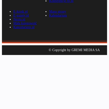
Konferencje.rp.pl
E-kiosk.pl
Mapa strony
E-gazety.pl
Kalendarium
Nexto.pl
Mała księgowość
Kancelarierp.pl
© Copyright by GREMI MEDIA SA