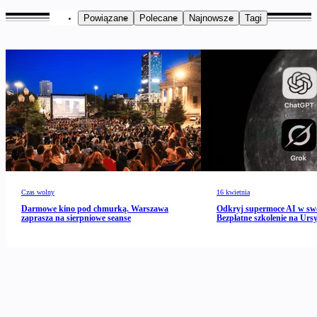
Powiązane
Polecane
Najnowsze
Tagi
Czas wolny
16 kwietnia
Darmowe kino pod chmurką. Warszawa
Odkryj supermoce AI w s
zaprasza na sierpniowe seanse
Bezpłatne szkolenie na Urs