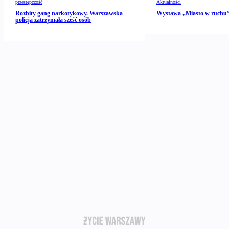
przestępczość
Aktualności
Rozbity gang narkotykowy. Warszawska
Wystawa „Miasto w ruch
policja zatrzymała sześć osób