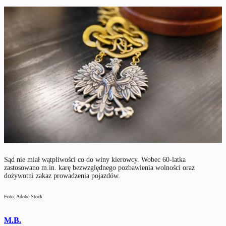
Sąd nie miał wątpliwości co do winy kierowcy. Wobec 60-latka
zastosowano m.in. karę bezwzględnego pozbawienia wolności oraz
dożywotni zakaz prowadzenia pojazdów.
Foto: Adobe Stock
M.B.