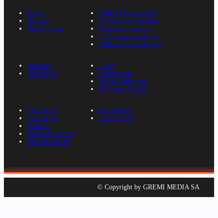
O nas
Polityka Prywatności
Kontakt
Zmiana ustawień zgód
Napisz do nas
Regulamin serwisu
Informacje o nadawcy
Deklaracja dostępności
Reklama
Rp.pl
Ogłoszenia
Parkiet.com
Wiescirolnicze.pl
Konferencje.rp.pl
E-kiosk.pl
Mapa strony
E-gazety.pl
Kalendarium
Nexto.pl
Mała księgowość
Kancelarierp.pl
© Copyright by GREMI MEDIA SA