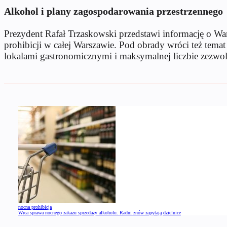
Alkohol i plany zagospodarowania przestrzennego
Prezydent Rafał Trzaskowski przedstawi informację o Wa
prohibicji w całej Warszawie. Pod obrady wróci też tema
lokalami gastronomicznymi i maksymalnej liczbie zezwole
nocna prohibicja
Wrca sprawa nocnego zakazu sprzedaży alkoholu. Radni znów zapytają dzielnice