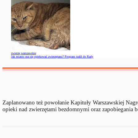
zwierzę warszawskie
Jak miasto ma się opiekować zwierzętami? Program trafił do Rady
Zaplanowano też powołanie Kapituły Warszawskiej Nagro
opieki nad zwierzętami bezdomnymi oraz zapobiegania b