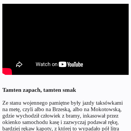
Tamten zapach, tamten smak
Ze stanu wojennego pamiętne były jazdy taksówkami
na metę, czyli albo na Brzeską, albo na Mokotowską,
gdzie wychodził człowiek z bramy, inkasował przez
okienko samochodu kasę i zazwyczaj podawał rękę,
bardziej rękaw kapoty, z której to wypadało pół litra