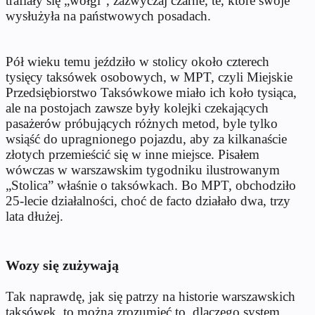
trafiały się „wołgi”, zazwyczaj czarne, te, które swoje
wysłużyła na państwowych posadach.
Pół wieku temu jeździło w stolicy około czterech
tysięcy taksówek osobowych, w MPT, czyli Miejskie
Przedsiębiorstwo Taksówkowe miało ich koło tysiąca,
ale na postojach zawsze były kolejki czekających
pasażerów próbujących różnych metod, byle tylko
wsiąść do upragnionego pojazdu, aby za kilkanaście
złotych przemieścić się w inne miejsce. Pisałem
wówczas w warszawskim tygodniku ilustrowanym
„Stolica” właśnie o taksówkach. Bo MPT, obchodziło
25-lecie działalności, choć de facto działało dwa, trzy
lata dłużej.
Wozy się zużywają
Tak naprawdę, jak się patrzy na historie warszawskich
taksówek, to można zrozumieć to, dlaczego system