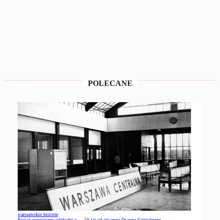
POLECANE
warszawskie historie
Pociąg pospieszny odchodzi z … 50 lat od otwarcia Dworca Centralnego