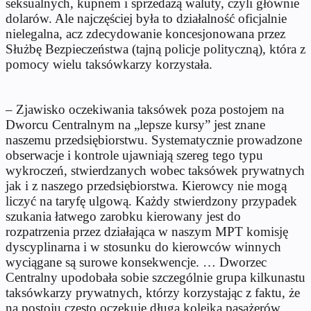
seksualnych, kupnem i sprzedażą waluty, czyli głównie
dolarów. Ale najczęściej była to działalność oficjalnie
nielegalna, acz zdecydowanie koncesjonowana przez
Służbę Bezpieczeństwa (tajną policje polityczną), która z
pomocy wielu taksówkarzy korzystała.
– Zjawisko oczekiwania taksówek poza postojem na
Dworcu Centralnym na „lepsze kursy” jest znane
naszemu przedsiębiorstwu. Systematycznie prowadzone
obserwacje i kontrole ujawniają szereg tego typu
wykroczeń, stwierdzanych wobec taksówek prywatnych
jak i z naszego przedsiębiorstwa. Kierowcy nie mogą
liczyć na taryfę ulgową. Każdy stwierdzony przypadek
szukania łatwego zarobku kierowany jest do
rozpatrzenia przez działająca w naszym MPT komisję
dyscyplinarna i w stosunku do kierowców winnych
wyciągane są surowe konsekwencje. … Dworzec
Centralny upodobała sobie szczególnie grupa kilkunastu
taksówkarzy prywatnych, którzy korzystając z faktu, że
na postoju często oczekuję długa kolejka pasażerów