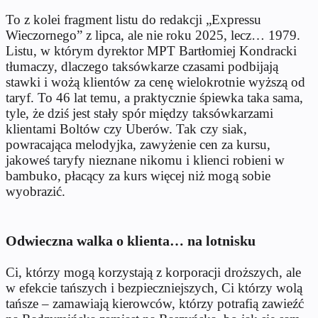
To z kolei fragment listu do redakcji „Expressu
Wieczornego” z lipca, ale nie roku 2025, lecz… 1979.
Listu, w którym dyrektor MPT Bartłomiej Kondracki
tłumaczy, dlaczego taksówkarze czasami podbijają
stawki i wożą klientów za cenę wielokrotnie wyższą od
taryf. To 46 lat temu, a praktycznie śpiewka taka sama,
tyle, że dziś jest stały spór między taksówkarzami
klientami Boltów czy Uberów. Tak czy siak,
powracająca melodyjka, zawyżenie cen za kursu,
jakoweś taryfy nieznane nikomu i klienci robieni w
bambuko, płacący za kurs więcej niż mogą sobie
wyobrazić.
Odwieczna walka o klienta… na lotnisku
Ci, którzy mogą korzystają z korporacji droższych, ale
w efekcie tańszych i bezpieczniejszych, Ci którzy wolą
tańsze – zamawiają kierowców, którzy potrafią zawieźć