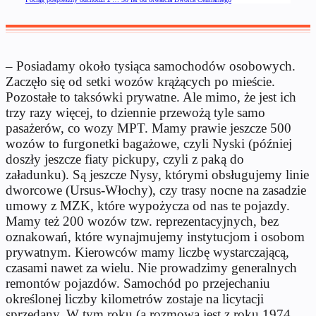
– Posiadamy około tysiąca samochodów osobowych.
Zaczęło się od setki wozów krążących po mieście.
Pozostałe to taksówki prywatne. Ale mimo, że jest ich
trzy razy więcej, to dziennie przewożą tyle samo
pasażerów, co wozy MPT. Mamy prawie jeszcze 500
wozów to furgonetki bagażowe, czyli Nyski (później
doszły jeszcze fiaty pickupy, czyli z paką do
załadunku). Są jeszcze Nysy, którymi obsługujemy linie
dworcowe (Ursus-Włochy), czy trasy nocne na zasadzie
umowy z MZK, które wypożycza od nas te pojazdy.
Mamy też 200 wozów tzw. reprezentacyjnych, bez
oznakowań, które wynajmujemy instytucjom i osobom
prywatnym. Kierowców mamy liczbę wystarczającą,
czasami nawet za wielu. Nie prowadzimy generalnych
remontów pojazdów. Samochód po przejechaniu
określonej liczby kilometrów zostaje na licytacji
sprzedany. W tym roku (a rozmowa jest z roku 1974,