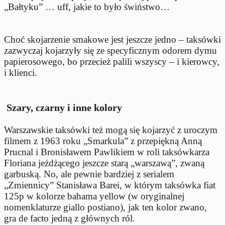
„Bałtyku” … uff, jakie to było świństwo…
Choć skojarzenie smakowe jest jeszcze jedno – taksówki
zazwyczaj kojarzyły się ze specyficznym odorem dymu
papierosowego, bo przecież palili wszyscy – i kierowcy,
i klienci.
Szary, czarny i inne kolory
Warszawskie taksówki też mogą się kojarzyć z uroczym
filmem z 1963 roku „Smarkula” z przepiękną Anną
Prucnal i Bronisławem Pawlikiem w roli taksówkarza
Floriana jeżdżącego jeszcze starą „warszawą”, zwaną
garbuską. No, ale pewnie bardziej z serialem
„Zmiennicy” Stanisława Barei, w którym taksówka fiat
125p w kolorze bahama yellow (w oryginalnej
nomenklaturze giallo postiano), jak ten kolor zwano,
gra de facto jedną z głównych ról.