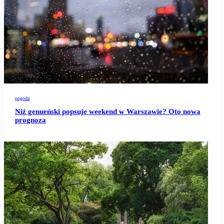
pogoda
Niż genueński popsuje weekend w Warszawie? Oto nowa
prognoza