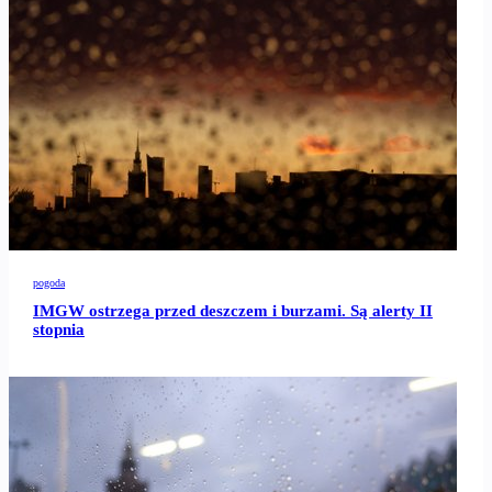
pogoda
IMGW ostrzega przed deszczem i burzami. Są alerty II
stopnia