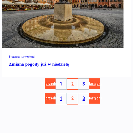
Prognoza na weekend
Zmiana pogody już w niedzielę
1
2
3
Poprzednia
Następna
1
2
3
Poprzednia
Następna