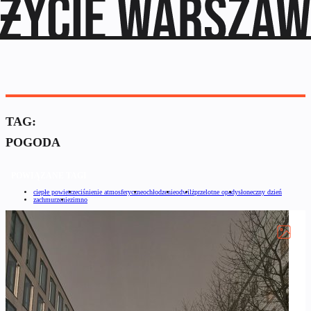
TAG:
POGODA
POWIĄZANE TAGI
ciepłe powietrze
ciśnienie atmosferyczne
ochłodzenie
odwilż
przelotne opady
słoneczny dzień
zachmurzenie
zimno