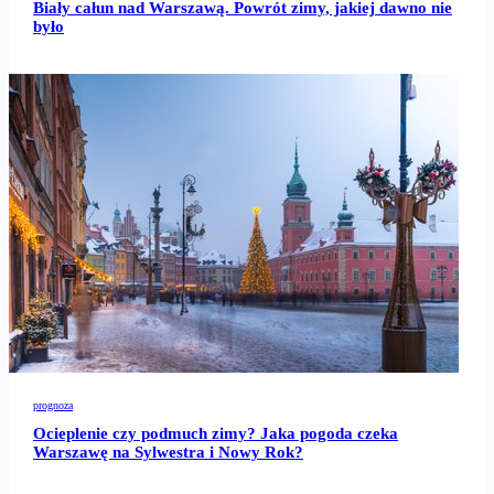
Biały całun nad Warszawą. Powrót zimy, jakiej dawno nie
było
prognoza
Ocieplenie czy podmuch zimy? Jaka pogoda czeka
Warszawę na Sylwestra i Nowy Rok?