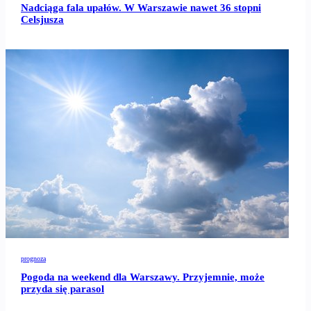
Nadciąga fala upałów. W Warszawie nawet 36 stopni
Celsjusza
prognoza
Pogoda na weekend dla Warszawy. Przyjemnie, może
przyda się parasol