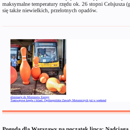
maksymalne temperatury rzędu ok. 26 stopni Celsjusza (g
się także niewielkich, przelotnych opadów.
eliminacje do Mistrzostw Europy
Tramwajowe kręgle i bilard. Ogólnopolskie Zawody Motorniczych już w weekend
Pogoda dla Warszawy na początek lipca: Nadciąga 