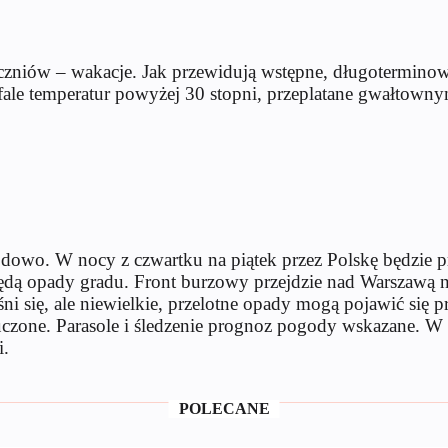
uczniów – wakacje. Jak przewidują wstępne, długotermino
 fale temperatur powyżej 30 stopni, przeplatane gwałtow
wo. W nocy z czwartku na piątek przez Polskę będzie prz
ędą opady gradu. Front burzowy przejdzie nad Warszawą 
 się, ale niewielkie, przelotne opady mogą pojawić się p
czone. Parasole i śledzenie prognoz pogody wskazane. W 
i.
POLECANE