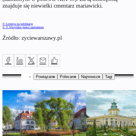
znajduje się niewielki cmentarz mariawicki.
© Licencja na publikację
© ℗ Wszystkie prawa zastrzeżone
Źródło: zyciewarszawy.pl
Powiązane
Polecane
Najnowsze
Tagi