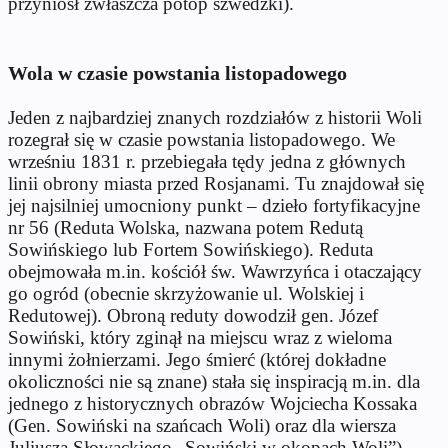
przyniósł zwłaszcza potop szwedzki).
Wola w czasie powstania listopadowego
Jeden z najbardziej znanych rozdziałów z historii Woli
rozegrał się w czasie powstania listopadowego. We
wrześniu 1831 r. przebiegała tędy jedna z głównych
linii obrony miasta przed Rosjanami. Tu znajdował się
jej najsilniej umocniony punkt – dzieło fortyfikacyjne
nr 56 (Reduta Wolska, nazwana potem Redutą
Sowińskiego lub Fortem Sowińskiego). Reduta
obejmowała m.in. kościół św. Wawrzyńca i otaczający
go ogród (obecnie skrzyżowanie ul. Wolskiej i
Redutowej). Obroną reduty dowodził gen. Józef
Sowiński, który zginął na miejscu wraz z wieloma
innymi żołnierzami. Jego śmierć (której dokładne
okoliczności nie są znane) stała się inspiracją m.in. dla
jednego z historycznych obrazów Wojciecha Kossaka
(Gen. Sowiński na szańcach Woli) oraz dla wiersza
Juliusza Słowackiego „Sowiński w okopach Woli”).