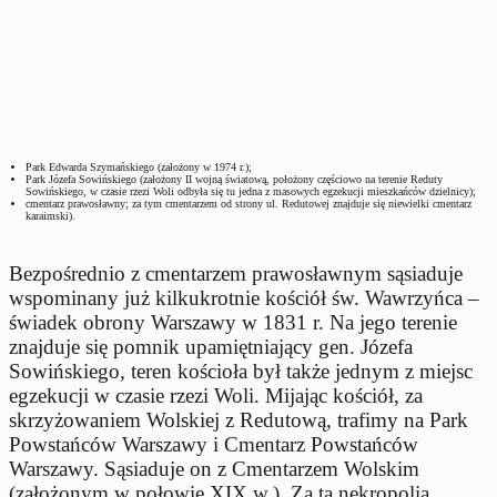
Park Edwarda Szymańskiego (założony w 1974 r.);
Park Józefa Sowińskiego (założony II wojną światową, położony częściowo na terenie Reduty
Sowińskiego, w czasie rzezi Woli odbyła się tu jedna z masowych egzekucji mieszkańców dzielnicy);
cmentarz prawosławny; za tym cmentarzem od strony ul. Redutowej znajduje się niewielki cmentarz
karaimski).
Bezpośrednio z cmentarzem prawosławnym sąsiaduje
wspominany już kilkukrotnie kościół św. Wawrzyńca –
świadek obrony Warszawy w 1831 r. Na jego terenie
znajduje się pomnik upamiętniający gen. Józefa
Sowińskiego, teren kościoła był także jednym z miejsc
egzekucji w czasie rzezi Woli. Mijając kościół, za
skrzyżowaniem Wolskiej z Redutową, trafimy na Park
Powstańców Warszawy i Cmentarz Powstańców
Warszawy. Sąsiaduje on z Cmentarzem Wolskim
(założonym w połowie XIX w.). Za tą nekropolią