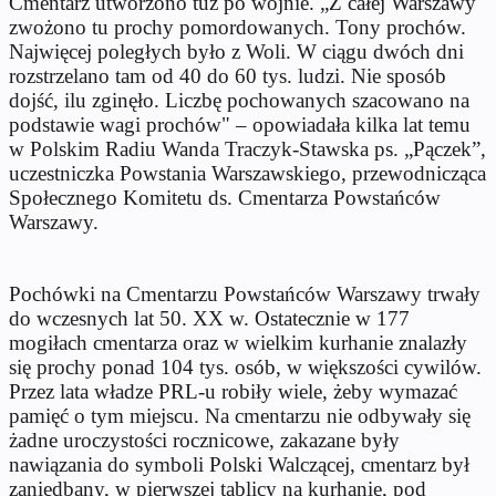
Cmentarz utworzono tuż po wojnie. „Z całej Warszawy
zwożono tu prochy pomordowanych. Tony prochów.
Najwięcej poległych było z Woli. W ciągu dwóch dni
rozstrzelano tam od 40 do 60 tys. ludzi. Nie sposób
dojść, ilu zginęło. Liczbę pochowanych szacowano na
podstawie wagi prochów" – opowiadała kilka lat temu
w Polskim Radiu Wanda Traczyk-Stawska ps. „Pączek”,
uczestniczka Powstania Warszawskiego, przewodnicząca
Społecznego Komitetu ds. Cmentarza Powstańców
Warszawy.
Pochówki na Cmentarzu Powstańców Warszawy trwały
do wczesnych lat 50. XX w. Ostatecznie w 177
mogiłach cmentarza oraz w wielkim kurhanie znalazły
się prochy ponad 104 tys. osób, w większości cywilów.
Przez lata władze PRL-u robiły wiele, żeby wymazać
pamięć o tym miejscu. Na cmentarzu nie odbywały się
żadne uroczystości rocznicowe, zakazane były
nawiązania do symboli Polski Walczącej, cmentarz był
zaniedbany, w pierwszej tablicy na kurhanie, pod