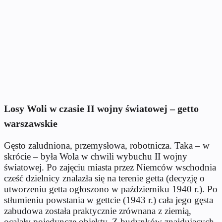
Losy Woli w czasie II wojny światowej – getto
warszawskie
Gęsto zaludniona, przemysłowa, robotnicza. Taka – w
skrócie – była Wola w chwili wybuchu II wojny
światowej. Po zajęciu miasta przez Niemców wschodnia
cześć dzielnicy znalazła się na terenie getta (decyzję o
utworzeniu getta ogłoszono w październiku 1940 r.). Po
stłumieniu powstania w gettcie (1943 r.) cała jego gęsta
zabudowa została praktycznie zrównana z ziemią,
ocalały pojedyncze obiekty. Z budynków znajdujących