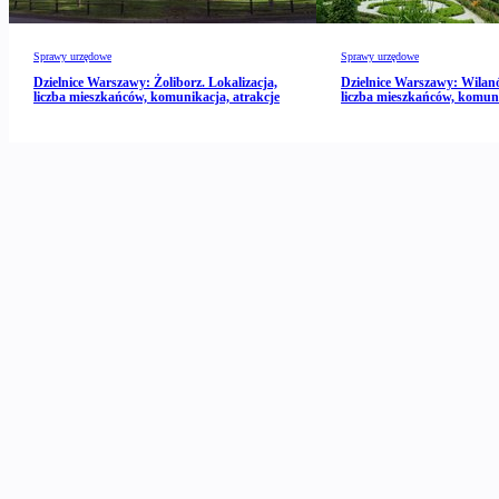
Sprawy urzędowe
Sprawy urzędowe
Dzielnice Warszawy: Żoliborz. Lokalizacja,
Dzielnice Warszawy: Wilanó
liczba mieszkańców, komunikacja, atrakcje
liczba mieszkańców, komuni