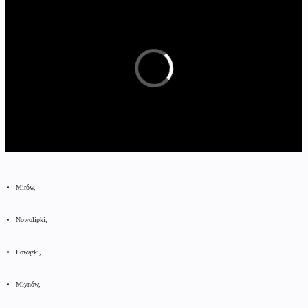
Mirów,
Nowolipki,
Powązki,
Młynów,