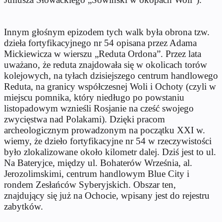
Innym głośnym epizodem tych walk była obrona tzw.
dzieła fortyfikacyjnego nr 54 opisana przez Adama
Mickiewicza w wierszu „Reduta Ordona”. Przez lata
uważano, że reduta znajdowała się w okolicach torów
kolejowych, na tyłach dzisiejszego centrum handlowego
Reduta, na granicy współczesnej Woli i Ochoty (czyli w
miejscu pomnika, który niedługo po powstaniu
listopadowym wznieśli Rosjanie na cześć swojego
zwycięstwa nad Polakami). Dzięki pracom
archeologicznym prowadzonym na początku XXI w.
wiemy, że dzieło fortyfikacyjne nr 54 w rzeczywistości
było zlokalizowane około kilometr dalej. Dziś jest to ul.
Na Bateryjce, między ul. Bohaterów Września, al.
Jerozolimskimi, centrum handlowym Blue City i
rondem Zesłańców Syberyjskich. Obszar ten,
znajdujący się już na Ochocie, wpisany jest do rejestru
zabytków.