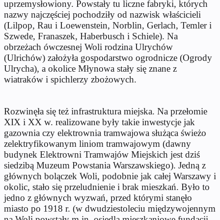
uprzemysłowiony. Powstały tu liczne fabryki, których
nazwy najczęściej pochodziły od nazwisk właścicieli
(Lilpop, Rau i Loewenstein, Norblin, Gerlach, Temler i
Szwede, Franaszek, Haberbusch i Schiele). Na
obrzeżach ówczesnej Woli rodzina Ulrychów
(Ulrichów) założyła gospodarstwo ogrodnicze (Ogrody
Ulrycha), a okolice Młynowa stały się znane z
wiatraków i spichlerzy zbożowych.
Rozwinęła się też infrastruktura miejska. Na przełomie
XIX i XX w. realizowane były takie inwestycje jak
gazownia czy elektrownia tramwajowa służąca świeżo
zelektryfikowanym liniom tramwajowym (dawny
budynek Elektrowni Tramwajów Miejskich jest dziś
siedzibą Muzeum Powstania Warszawskiego). Jedną z
głównych bolączek Woli, podobnie jak całej Warszawy i
okolic, stało się przeludnienie i brak mieszkań. Było to
jedno z głównych wyzwań, przed którymi stanęło
miasto po 1918 r. (w dwudziestoleciu międzywojennym
na Woli powstały m.in. osiedla mieszkaniowe fundacji