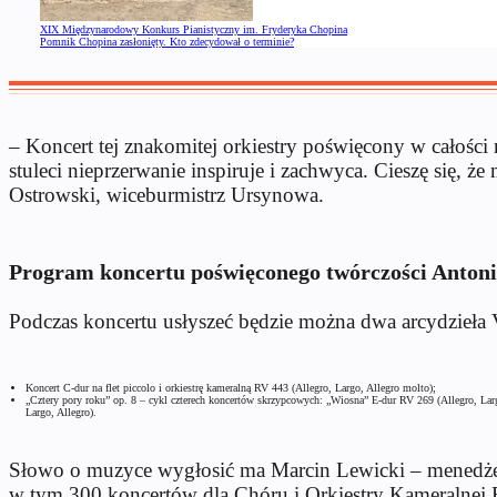
XIX Międzynarodowy Konkurs Pianistyczny im. Fryderyka Chopina
Pomnik Chopina zasłonięty. Kto zdecydował o terminie?
– Koncert tej znakomitej orkiestry poświęcony w całości
stuleci nieprzerwanie inspiruje i zachwyca. Cieszę si
Ostrowski, wiceburmistrz Ursynowa.
Program koncertu poświęconego twórczości Antoni
Podczas koncertu usłyszeć będzie można dwa arcydzieła 
Koncert C-dur na flet piccolo i orkiestrę kameralną RV 443 (Allegro, Largo, Allegro molto);
„Cztery pory roku” op. 8 – cykl czterech koncertów skrzypcowych: „Wiosna” E-dur RV 269 (Allegro, Lar
Largo, Allegro).
Słowo o muzyce wygłosić ma Marcin Lewicki –
menedże
w tym 300 koncertów dla Chóru i Orkiestry Kameralnej