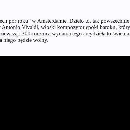
ch pór roku” w Amsterdamie. Dzieło to, tak powszechnie 
t Antonio Vivaldi, włoski kompozytor epoki baroku, który 
 dziewcząt. 300-rocznica wydania tego arcydzieła to świet
a niego będzie wolny.