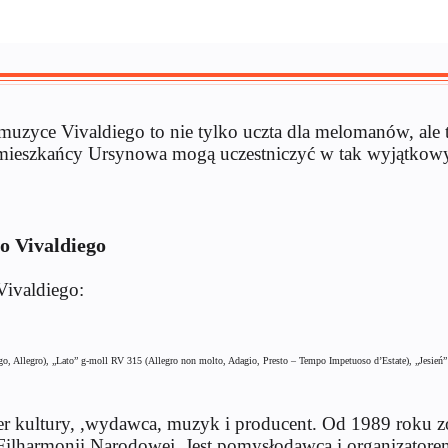
 muzyce Vivaldiego to nie tylko uczta dla melomanów, ale 
ę, że mieszkańcy Ursynowa mogą uczestniczyć w tak wyją
o Vivaldiego
Vivaldiego:
go, Allegro), „Lato” g-moll RV 315 (Allegro non molto, Adagio, Presto – Tempo Impetuoso d’Estate), „Jesień
r kultury, ,wydawca, muzyk i producent. Od 1989 roku zo
 Filharmonii Narodowej. Jest pomysłodawcą i organizato