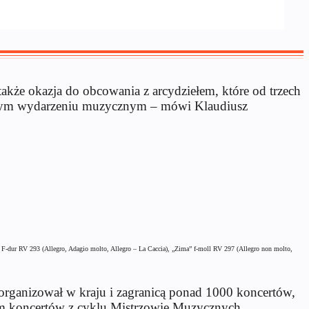
także okazja do obcowania z arcydziełem, które od trzech
tkowym wydarzeniu muzycznym – mówi Klaudiusz
” F-dur RV 293 (Allegro, Adagio molto, Allegro – La Caccia), „Zima” f-moll RV 297 (Allegro non molto,
rganizował w kraju i zagranicą ponad 1000 koncertów,
rem koncertów z cyklu Mistrzowie Muzycznych