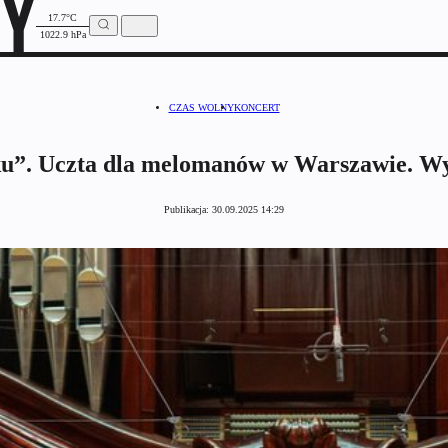
17.7°C
1022.9 hPa
CZAS WOLNY
KONCERT
oku”. Uczta dla melomanów w Warszawie. W
Publikacja:
30.09.2025 14:29