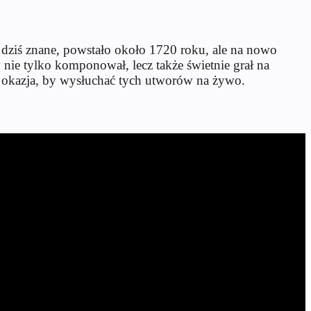
dziś znane, powstało około 1720 roku, ale na nowo
nie tylko komponował, lecz także świetnie grał na
na okazja, by wysłuchać tych utworów na żywo.