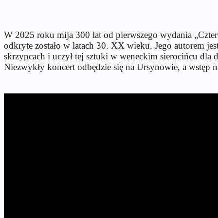
W 2025 roku mija 300 lat od pierwszego wydania „Cztere
odkryte zostało w latach 30. XX wieku. Jego autorem jes
skrzypcach i uczył tej sztuki w weneckim sierocińcu dla
Niezwykły koncert odbędzie się na Ursynowie, a wstęp n