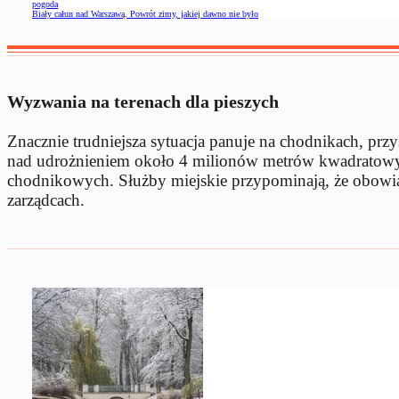
pogoda
Biały całun nad Warszawą. Powrót zimy, jakiej dawno nie było
Wyzwania na terenach dla pieszych
Znacznie trudniejsza sytuacja panuje na chodnikach, przy
nad udrożnieniem około 4 milionów metrów kwadratowych
chodnikowych. Służby miejskie przypominają, że obowią
zarządcach.