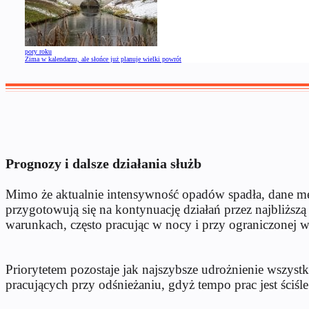
pory roku
Zima w kalendarzu, ale słońce już planuje wielki powrót
Prognozy i dalsze działania służb
Mimo że aktualnie intensywność opadów spadła, dane mete
przygotowują się na kontynuację działań przez najbliż
warunkach, często pracując w nocy i przy ograniczonej w
Priorytetem pozostaje jak najszybsze udrożnienie wszyst
pracujących przy odśnieżaniu, gdyż tempo prac jest ściśl