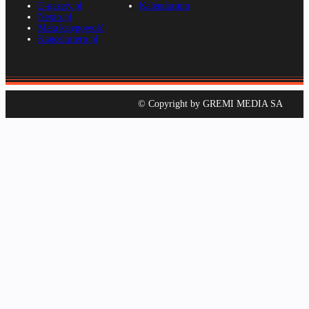
E-gazety.pl
Kalendarium
Nexto.pl
Mała księgowość
Kancelarierp.pl
© Copyright by GREMI MEDIA SA