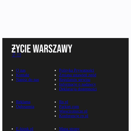
O nas
Polityka Prywatności
Kontakt
Zmiana ustawień zgód
Napisz do nas
Regulamin serwisu
Informacje o nadawcy
Deklaracja dostępności
Reklama
Rp.pl
Ogłoszenia
Parkiet.com
Wiescirolnicze.pl
Konferencje.rp.pl
E-kiosk.pl
Mapa strony