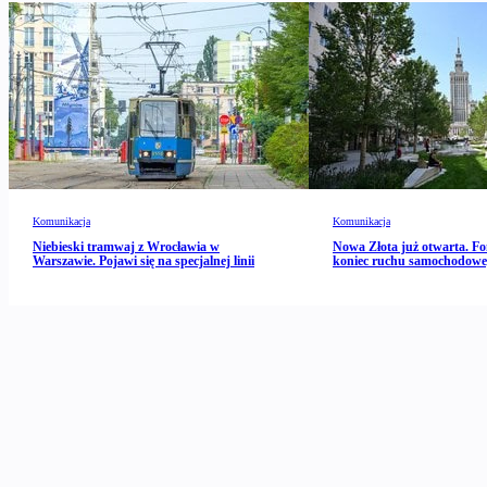
Komunikacja
Komunikacja
Niebieski tramwaj z Wrocławia w
Nowa Złota już otwarta. Fo
Warszawie. Pojawi się na specjalnej linii
koniec ruchu samochodow