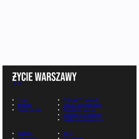
O nas
Polityka Prywatności
Kontakt
Zmiana ustawień zgód
Napisz do nas
Regulamin serwisu
Informacje o nadawcy
Deklaracja dostępności
Reklama
Rp.pl
Ogłoszenia
Parkiet.com