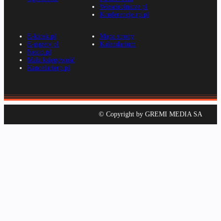
Wiescirolnicze.pl
Konferencje.rp.pl
E-kiosk.pl
Mapa strony
E-gazety.pl
Kalendarium
Nexto.pl
Mała księgowość
Kancelarierp.pl
© Copyright by GREMI MEDIA SA