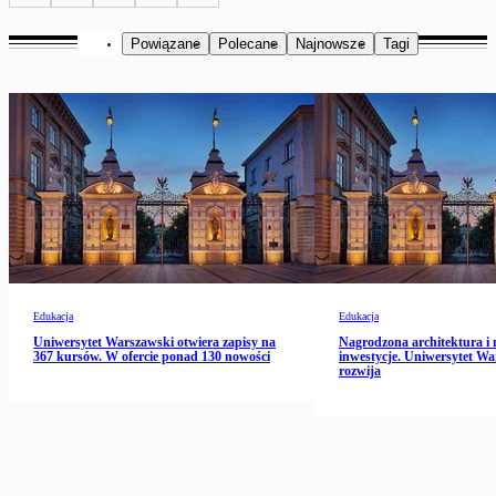
Powiązane
Polecane
Najnowsze
Tagi
Edukacja
Edukacja
Uniwersytet Warszawski otwiera zapisy na
Nagrodzona architektura i 
367 kursów. W ofercie ponad 130 nowości
inwestycje. Uniwersytet Wa
rozwija