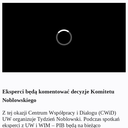
Eksperci będą komentować decyzje Komitetu
Noblowskiego
Z tej okazji Centrum Współpracy i Dialogu (CWiD)
UW organizuje Tydzień Noblowski. Podczas spotkań
eksperci z UW i WIM – PIB będą na bieżąco